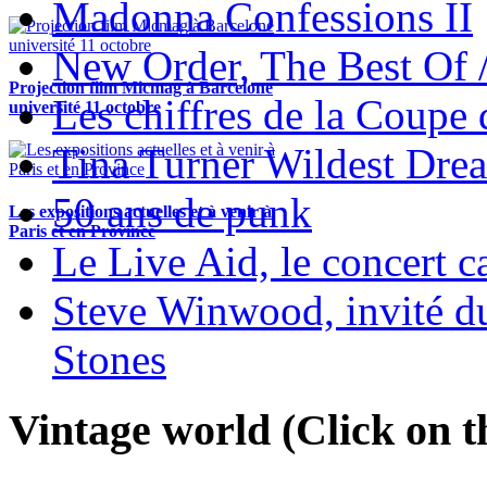
Madonna Confessions II
New Order, The Best Of 
Projection film Micmag à Barcelone
Les chiffres de la Coup
université 11 octobre
Tina Turner Wildest Dre
50 ans de punk
Les expositions actuelles et à venir à
Paris et en Province
Le Live Aid, le concert ca
Steve Winwood, invité d
Stones
Vintage world (Click on th