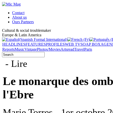
Contact
About us
Ours Partners
Cultural & social troublemaker
Europe & Latin America
HEADLINES
FEATURES
PROFILES
WEB TV
SOAP BOX
AGEN
Reports
Music
Vintage
Photos/Movies
Arts
read
Travel
Paris
- Lire
Le monarque des ombre
l'Ebre
Marie Torres - 1er octobre 