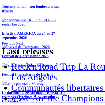
Toutankhamon : son tombeau et ses
trésors
le festival AMERICA du 24 au 27
septembre 2026
Previous
Next
Last releases
Festival de Carcassonne 2026
Rock'n'Road Trip La Rou
Los Angeles
Festival Interceltique de Lorient
Communautés libertaires 
Le documentaire Micmag- "Bolivia - En
« We Are the Champions
route vers les cimes !" à L'Institut
Cervantès !