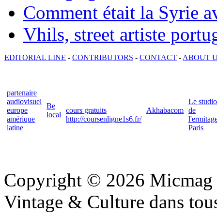
Comment était la Syrie av
Vhils, street artiste portu
EDITORIAL LINE
-
CONTRIBUTORS
-
CONTACT
-
ABOUT 
partenaire
audiovisuel
Le studio
Be
europe
cours gratuits
Akhabacom
de
local
amérique
http://coursenligne1s6.fr/
l'ermitag
latine
Paris
Copyright © 2026 Micmag : 
Vintage & Culture dans tous