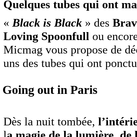
Quelques tubes qui ont ma
«
Black is Black
» des
Brav
Loving Spoonfull
ou encor
Micmag vous propose de déc
uns des tubes qui ont ponct
Going out in Paris
Dès la nuit tombée,
l’intéri
l
a magie de la lumière, de 