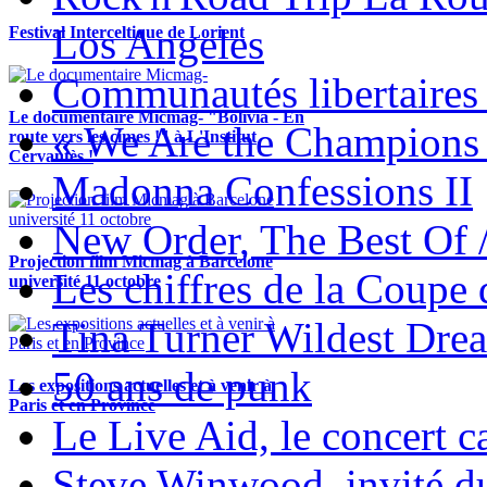
Los Angeles
Festival Interceltique de Lorient
Communautés libertaires 
Le documentaire Micmag- "Bolivia - En
« We Are the Champions
route vers les cimes !" à L'Institut
Cervantès !
Madonna Confessions II
New Order, The Best Of 
Projection film Micmag à Barcelone
Les chiffres de la Coup
université 11 octobre
Tina Turner Wildest Dre
50 ans de punk
Les expositions actuelles et à venir à
Paris et en Province
Le Live Aid, le concert ca
Steve Winwood, invité d