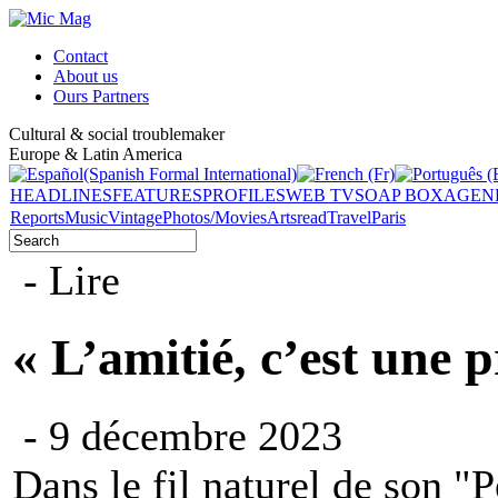
Contact
About us
Ours Partners
Cultural & social troublemaker
Europe & Latin America
HEADLINES
FEATURES
PROFILES
WEB TV
SOAP BOX
AGEN
Reports
Music
Vintage
Photos/Movies
Arts
read
Travel
Paris
- Lire
« L’amitié, c’est une
- 9 décembre 2023
Dans le fil naturel de son "P