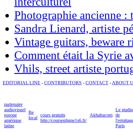
interculturel
Photographie ancienne : t
Sandra Lienard, artiste pé
Vintage guitars, beware ri
Comment était la Syrie av
Vhils, street artiste portu
EDITORIAL LINE
-
CONTRIBUTORS
-
CONTACT
-
ABOUT 
partenaire
audiovisuel
Le studio
Be
europe
cours gratuits
Akhabacom
de
local
amérique
http://coursenligne1s6.fr/
l'ermitag
latine
Paris