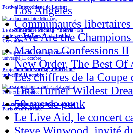
Los Angeles
Festival Interceltique de Lorient
Communautés libertaires 
Le documentaire Micmag- "Bolivia - En
« We Are the Champions
route vers les cimes !" à L'Institut
Cervantès !
Madonna Confessions II
New Order, The Best Of 
Projection film Micmag à Barcelone
Les chiffres de la Coup
université 11 octobre
Tina Turner Wildest Dre
50 ans de punk
Les expositions actuelles et à venir à
Paris et en Province
Le Live Aid, le concert ca
Steve Winwood, invité d