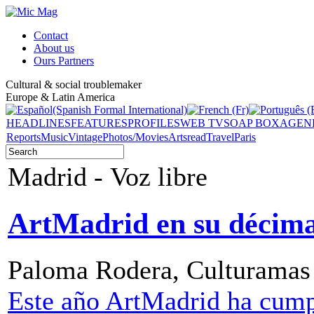
Contact
About us
Ours Partners
Cultural & social troublemaker
Europe & Latin America
HEADLINES
FEATURES
PROFILES
WEB TV
SOAP BOX
AGEN
Reports
Music
Vintage
Photos/Movies
Arts
read
Travel
Paris
Madrid - Voz libre
ArtMadrid en su décima
Paloma Rodera, Culturamas 
Este año ArtMadrid ha cump