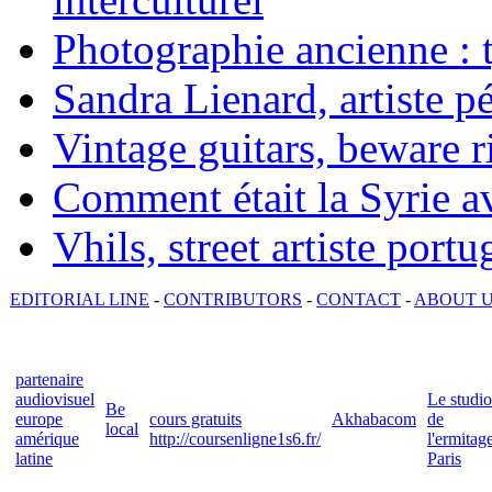
Photographie ancienne : t
Sandra Lienard, artiste pé
Vintage guitars, beware ri
Comment était la Syrie av
Vhils, street artiste portu
EDITORIAL LINE
-
CONTRIBUTORS
-
CONTACT
-
ABOUT 
partenaire
audiovisuel
Le studio
Be
europe
cours gratuits
Akhabacom
de
local
amérique
http://coursenligne1s6.fr/
l'ermitag
latine
Paris