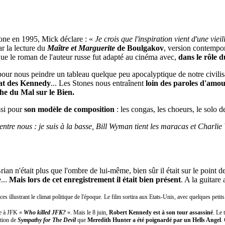
one en 1995, Mick déclare : «
Je crois que l'inspiration vient d'une vie
ar la lecture du
Maître et Marguerite
de Boulgakov
, version contempo
 que le roman de l'auteur russe fut adapté au cinéma avec,
dans le rôle 
our nous peindre un tableau quelque peu apocalyptique de notre civili
nat des Kennedy
... Les Stones nous entraînent
loin des paroles d'amou
phe du Mal sur le Bien.
ssi pour
son modèle de composition
: les congas, les choeurs, le solo d
s entre nous : je suis à la basse, Bill Wyman tient les maracas et Char
rian n'était plus que l'ombre de lui-même, bien sûr il était sur le point d
e...
Mais lors de cet enregistrement il était bien présent
. A la guitare
es illustrant le climat politique de l'époque. Le film sortira aux Etats-Unis, avec quelques peti
nce à JFK «
Who killed JFK?
». Mais le 8 juin,
Robert Kennedy est à son tour assassiné
. Le 
tation de
Sympathy for The Devil
que
Meredith Hunter a été poignardé par un Hells Angel
.