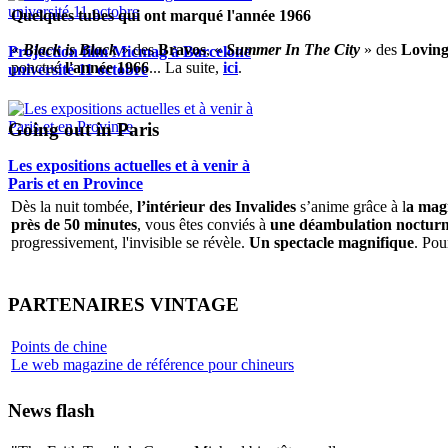
Quelques tubes qui ont marqué l'année 1966
«
Black is Black
» des
Bravos
, «
Summer In The City
» des
Loving
Projection film Micmag à Barcelone
ponctué
l'année 1966
... La suite,
ici
.
université 11 octobre
Going out in Paris
Les expositions actuelles et à venir à
Paris et en Province
Dès la nuit tombée,
l’intérieur des Invalides
s’anime grâce à l
a magi
près de 50 minutes
, vous êtes conviés à
une déambulation nocturne 
progressivement, l'invisible se révèle.
Un spectacle magnifique
. Pou
PARTENAIRES VINTAGE
Points de chine
Le web magazine de référence pour chineurs
News flash