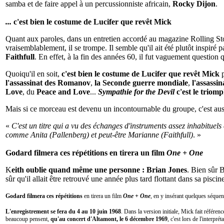
samba et de faire appel à un percussionniste africain,
Rocky Dijon
.
...
c'est bien le costume de Lucifer que revêt Mick
Quant aux paroles, dans un entretien accordé au magazine Rolling St
vraisemblablement, il se trompe. Il semble qu'il ait été plutôt inspiré p
Faithfull
. En effet, à la fin des années 60, il fut vaguement question
Quoiqu'il en soit,
c'est bien le costume de Lucifer que revêt Mick
p
l'assassinat des Romanov
,
la Seconde guerre mondiale
,
l'assassi
Love
, du
Peace and Love
...
Sympathie for the Devil
c'est le triom
Mais si ce morceau est devenu un incontournable du groupe, c'est au
«
C'est un titre qui a vu des échanges d'instruments assez inhabituel
comme Anita (Pallenberg) et peut-être Marianne (Faithfull)
. »
Godard filmera ces répétitions en tirera un film
One + One
K
eith oublie quand même une personne : Brian Jones
. Bien sûr B
sûr qu'il allait être retrouvé une année plus tard flottant dans sa piscin
Godard filmera ces répétitions
en tirera un film
One + One
, en y insérant quelques séquenc
L'enregistrement se fera du 4 au 10 juin 1968
.
Dans la version initiale, Mick fait référe
beaucoup pensent,
qu'au concert d'Altamont, le 6 décembre 1969
, c'est lors de l'interpré