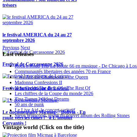
trésors
le festival AMERICA du 24 au 27
septembre 2026
Previous
Next
Last releases
Festival de Carcassonne 2026
Rock'n'Road Trip La Route 66 en musique - De Chicago à Los
Communautés libertaires des années 70 en France
« We Are the Champions » the Queen
Madonna Confessions II
New Order, The Best Of / The Rest Of
Festival Interceltique de Lorient
Les chiffres de la Coupe du monde 2026
Tina Turner Wildest Dreams
50 ans de punk
Le Live Aid, le concert caritatif
Le documentaire Micmag- "Bolivia - En
Steve Winwood, invité du nouvel album des Rolling Stones
route vers les cimes !" à L'Institut
Cervantès !
Vintage world (Click on the title)