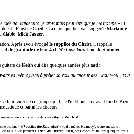
ille idée de Baudelaire, je crois mais peut-être que je me trompe.
» Et,
raine du Faust de Goethe. Lecture que lui avait suggérée
Marianne
du diable, Mick Jagger
.
sation. Après avoir évoqué
le supplice du Christ
, il rappelle
r et de gratitude de leur 45T
We Love You
.
Loin du
Summer
e guitare de
Keith
qui dira quelques années plus tard :
lie Watts va même jusqu'à prêter sa voix au choeur des "wou-wou", tout
e se faire virer de ce groupe qu'il, ne l'oublions pas, avait fondé. Bien
 acoustique et parmi les choeurs.
ts aménagements, sous le titre de
Sympathy for the Devil
.
texte devient «
Who killed the Kennedys? »
(qui a tué les Kennedy). Autre anecdote :
 C'est faux. C'est pendant
Under My Thumb
. Enfin, pour conclure, ils sont quelques uns à