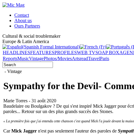
Contact
About us
Ours Partners
Cultural & social troublemaker
Europe & Latin America
HEADLINES
FEATURES
PROFILES
WEB TV
SOAP BOX
AGEN
Reports
Music
Vintage
Photos/Movies
Arts
read
Travel
Paris
- Vintage
Sympathy for the Devil- Commen
Marie Torres - 31 août 2020
Baudelaire ou Boulgakov ? De qui s'est inspiré Mick Jagger pour écrir
paroles... Retour sur un des plus grands succès des Stones.
« La première fois que j'ai entendu cette chanson c'est quand Mick l'a jouée devant la maison o
Car
Mick Jagger
n'est pas seulement l'auteur des paroles de
Sympath