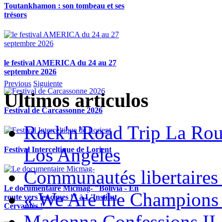
Toutankhamon : son tombeau et ses
trésors
le festival AMERICA du 24 au 27
septembre 2026
Previous
Siguiente
Ultimos articulos
Festival de Carcassonne 2026
Rock'n'Road Trip La Rou
Los Angeles
Festival Interceltique de Lorient
Communautés libertaires 
Le documentaire Micmag- "Bolivia - En
« We Are the Champions
route vers les cimes !" à L'Institut
Cervantès !
Madonna Confessions II