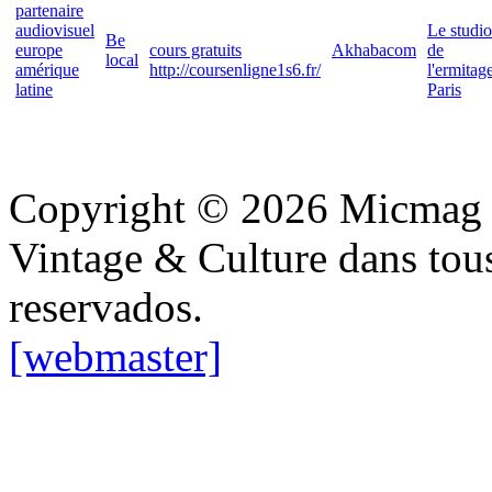
partenaire
audiovisuel
Le studio
Be
europe
cours gratuits
Akhabacom
de
local
amérique
http://coursenligne1s6.fr/
l'ermitag
latine
Paris
Copyright © 2026 Micmag : 
Vintage & Culture dans tous
reservados.
[webmaster]