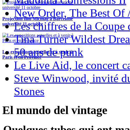
New Order, The Best Of 
Projection film Micmag à Barcelone
Les chiffres de la Coup
université 11 octobre
Tina Turner Wildest Dre
50 ans de punk
Les expositions actuelles et à venir à
Paris et en Province
Le Live Aid, le concert ca
Steve Winwood, invité d
Stones
El mundo del vintage
Quelques tubes qui ont ma