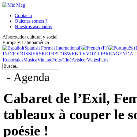
Contacto
Quienes somos ?
Nuestros asociados
Alborotador cultural y social
Europa y Latinoamérica
INICIO
DOSSIERS
RETRATOS
WEB TV
VOZ LIBRE
AGENDA
Reportajes
Musica
Vintage
Foto/Ciné
Arts
leer
Viajes
Paris
- Agenda
Cabaret de l’Exil, Fe
tableaux à couper le s
poésie !