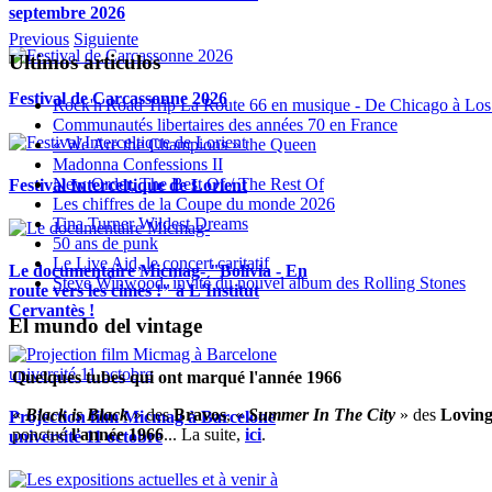
septembre 2026
Previous
Siguiente
Ultimos articulos
Festival de Carcassonne 2026
Rock'n'Road Trip La Route 66 en musique - De Chicago à Los
Communautés libertaires des années 70 en France
« We Are the Champions » the Queen
Madonna Confessions II
New Order, The Best Of / The Rest Of
Festival Interceltique de Lorient
Les chiffres de la Coupe du monde 2026
Tina Turner Wildest Dreams
50 ans de punk
Le Live Aid, le concert caritatif
Le documentaire Micmag- "Bolivia - En
Steve Winwood, invité du nouvel album des Rolling Stones
route vers les cimes !" à L'Institut
Cervantès !
El mundo del vintage
Quelques tubes qui ont marqué l'année 1966
«
Black is Black
» des
Bravos
, «
Summer In The City
» des
Loving
Projection film Micmag à Barcelone
ponctué
l'année 1966
... La suite,
ici
.
université 11 octobre