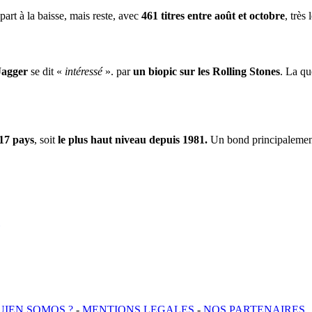
part à la baisse, mais reste, avec
461 titres entre août et octobre
, très
Jagger
se dit «
intéressé
». par
un biopic sur les Rolling Stones
. La qu
17 pays
, soit
le plus haut niveau depuis 1981.
Un bond principalement
UIEN SOMOS ?
-
MENTIONS LEGALES
-
NOS PARTENAIRES