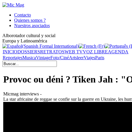
Contacto
Quienes somos ?
Nuestros asociados
Alborotador cultural y social
Europa y Latinoamérica
INICIO
DOSSIERS
RETRATOS
WEB TV
VOZ LIBRE
AGENDA
Reportajes
Musica
Vintage
Foto/Ciné
Arts
leer
Viajes
Paris
Provoc ou déni ? Tiken Jah : "Ou
Micmag interviews -
La star africaine de reggae se confie sur la guerre en Ukraine, les h