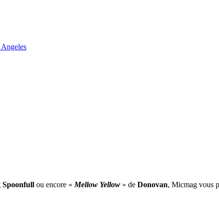
 Angeles
 Spoonfull
ou encore «
Mellow Yellow
» de
Donovan
, Micmag vous pr