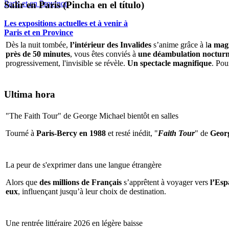
Salir en Paris (Pincha en el título)
Les expositions actuelles et à venir à
Paris et en Province
Dès la nuit tombée,
l’intérieur des Invalides
s’anime grâce à l
a magi
près de 50 minutes
, vous êtes conviés à
une déambulation nocturne 
progressivement, l'invisible se révèle.
Un spectacle magnifique
. Pou
Ultima hora
"The Faith Tour" de George Michael bientôt en salles
Tourné à
Paris-Bercy en 1988
et resté inédit, "
Faith Tour
" de
Geor
La peur de s'exprimer dans une langue étrangère
Alors que
des millions de Français
s’apprêtent à voyager vers
l’Espa
eux
, influençant jusqu’à leur choix de destination.
Une rentrée littéraire 2026 en légère baisse