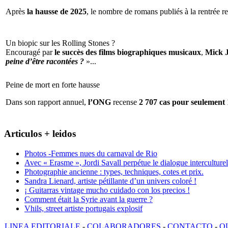
Après
la hausse de 2025
, le nombre de romans publiés à la rentrée re
Un biopic sur les Rolling Stones ?
Encouragé par
le succès des films biographiques musicaux
,
Mick 
peine d’être racontées ?
»...
Peine de mort en forte hausse
Dans son rapport annuel,
l’ONG
recense
2 707 cas pour seulement 
Articulos + leidos
Photos -Femmes nues du carnaval de Rio
Avec « Erasme », Jordi Savall perpétue le dialogue interculturel
Photographie ancienne : types, techniques, cotes et prix.
Sandra Lienard, artiste pétillante d’un univers coloré !
¡ Guitarras vintage mucho cuidado con los precios !
Comment était la Syrie avant la guerre ?
Vhils, street artiste portugais explosif
LINEA EDITORIALE
-
COLABORADORES
-
CONTACTO
-
Q