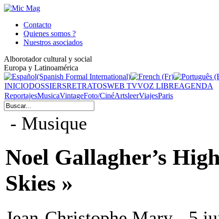
Contacto
Quienes somos ?
Nuestros asociados
Alborotador cultural y social
Europa y Latinoamérica
INICIO
DOSSIERS
RETRATOS
WEB TV
VOZ LIBRE
AGENDA
Reportajes
Musica
Vintage
Foto/Ciné
Arts
leer
Viajes
Paris
- Musique
Noel Gallagher’s High
Skies »
Jean-Christophe Mary - 5 ju