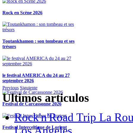
Rock en Scène 2026
Toutankhamon : son tombeau et ses
trésors
le festival AMERICA du 24 au 27
septembre 2026
Previous
Siguiente
Ultimos articulos
Festival de Carcassonne 2026
Rock'n'Road Trip La Rou
Los Angeles
Festival Interceltique de Lorient