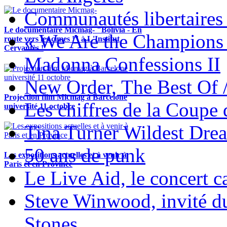
Communautés libertaires 
Le documentaire Micmag- "Bolivia - En
« We Are the Champions
route vers les cimes !" à L'Institut
Cervantès !
Madonna Confessions II
New Order, The Best Of 
Projection film Micmag à Barcelone
Les chiffres de la Coup
université 11 octobre
Tina Turner Wildest Dre
50 ans de punk
Les expositions actuelles et à venir à
Paris et en Province
Le Live Aid, le concert ca
Steve Winwood, invité d
Stones