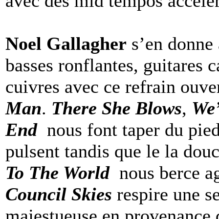
avec des mid tempos accélé
Noel Gallagher
s’en donne à
basses ronflantes, guitares 
cuivres avec ce refrain ouve
Man
.
There She Blows
,
We’
End
nous font taper du pied
pulsent tandis que le la dou
To The World
nous berce ag
Council Skies
respire une s
majestueuse en provenance d