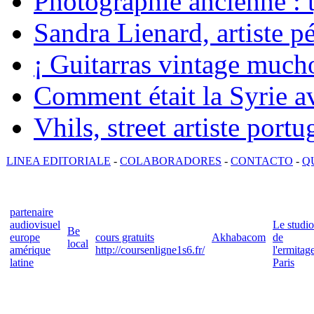
Photographie ancienne : t
Sandra Lienard, artiste pé
¡ Guitarras vintage mucho
Comment était la Syrie av
Vhils, street artiste portu
LINEA EDITORIALE
-
COLABORADORES
-
CONTACTO
-
Q
partenaire
audiovisuel
Le studio
Be
europe
cours gratuits
Akhabacom
de
local
amérique
http://coursenligne1s6.fr/
l'ermitag
latine
Paris