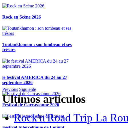
Rock en Scène 2026
Toutankhamon : son tombeau et ses
trésors
le festival AMERICA du 24 au 27
septembre 2026
Previous
Siguiente
Ultimos articulos
Festival de Carcassonne 2026
Rock'n'Road Trip La Rou
Festival Interceltique de Lorient