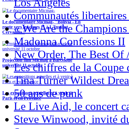
Los Angeles
Communautés libertaires 
Le documentaire Micmag- "Bolivia - En
« We Are the Champions
route vers les cimes !" à L'Institut
Cervantès !
Madonna Confessions II
New Order, The Best Of 
Projection film Micmag à Barcelone
Les chiffres de la Coup
université 11 octobre
Tina Turner Wildest Dre
50 ans de punk
Les expositions actuelles et à venir à
Paris et en Province
Le Live Aid, le concert ca
Steve Winwood, invité d