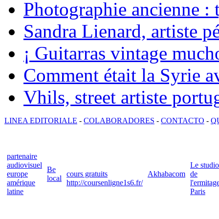
Photographie ancienne : t
Sandra Lienard, artiste pé
¡ Guitarras vintage mucho
Comment était la Syrie av
Vhils, street artiste portu
LINEA EDITORIALE
-
COLABORADORES
-
CONTACTO
-
Q
partenaire
audiovisuel
Le studio
Be
europe
cours gratuits
Akhabacom
de
local
amérique
http://coursenligne1s6.fr/
l'ermitag
latine
Paris