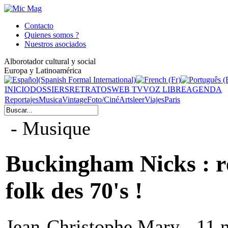
Contacto
Quienes somos ?
Nuestros asociados
Alborotador cultural y social
Europa y Latinoamérica
INICIO
DOSSIERS
RETRATOS
WEB TV
VOZ LIBRE
AGENDA
Reportajes
Musica
Vintage
Foto/Ciné
Arts
leer
Viajes
Paris
- Musique
Buckingham Nicks : ré
folk des 70's !
Jean-Christophe Mary - 11