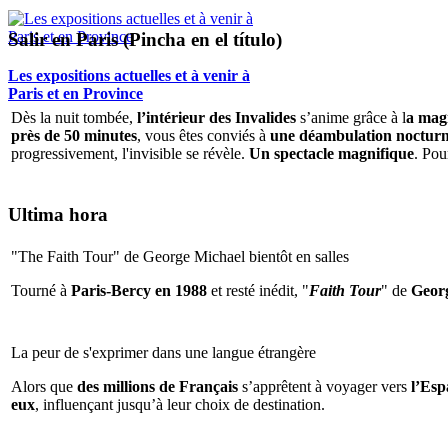
Salir en Paris (Pincha en el título)
Les expositions actuelles et à venir à
Paris et en Province
Dès la nuit tombée,
l’intérieur des Invalides
s’anime grâce à l
a magi
près de 50 minutes
, vous êtes conviés à
une déambulation nocturne 
progressivement, l'invisible se révèle.
Un spectacle magnifique
. Pou
Ultima hora
"The Faith Tour" de George Michael bientôt en salles
Tourné à
Paris-Bercy en 1988
et resté inédit, "
Faith Tour
" de
Geor
La peur de s'exprimer dans une langue étrangère
Alors que
des millions de Français
s’apprêtent à voyager vers
l’Espa
eux
, influençant jusqu’à leur choix de destination.