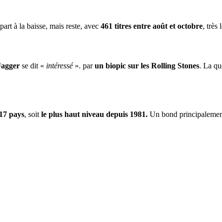
part à la baisse, mais reste, avec
461 titres entre août et octobre
, très
Jagger
se dit «
intéressé
». par
un biopic sur les Rolling Stones
. La qu
17 pays
, soit
le plus haut niveau depuis 1981.
Un bond principalement