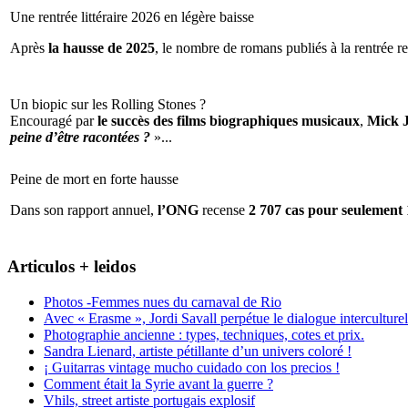
Une rentrée littéraire 2026 en légère baisse
Après
la hausse de 2025
, le nombre de romans publiés à la rentrée re
Un biopic sur les Rolling Stones ?
Encouragé par
le succès des films biographiques musicaux
,
Mick 
peine d’être racontées ?
»...
Peine de mort en forte hausse
Dans son rapport annuel,
l’ONG
recense
2 707 cas pour seulement 
Articulos + leidos
Photos -Femmes nues du carnaval de Rio
Avec « Erasme », Jordi Savall perpétue le dialogue interculturel
Photographie ancienne : types, techniques, cotes et prix.
Sandra Lienard, artiste pétillante d’un univers coloré !
¡ Guitarras vintage mucho cuidado con los precios !
Comment était la Syrie avant la guerre ?
Vhils, street artiste portugais explosif