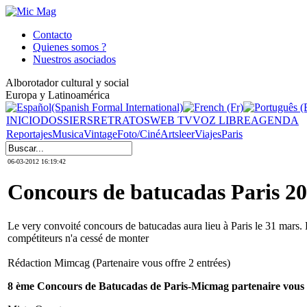
Contacto
Quienes somos ?
Nuestros asociados
Alborotador cultural y social
Europa y Latinoamérica
INICIO
DOSSIERS
RETRATOS
WEB TV
VOZ LIBRE
AGENDA
Reportajes
Musica
Vintage
Foto/Ciné
Arts
leer
Viajes
Paris
06-03-2012 16:19:42
Concours de batucadas Paris 20
Le very convoité concours de batucadas aura lieu à Paris le 31 mars. 
compétiteurs n'a cessé de monter
Rédaction Mimcag (Partenaire vous offre 2 entrées)
8 ème Concours de Batucadas de Paris-Micmag partenaire vous o