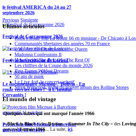
le festival AMERICA du 24 au 27
septembre 2026
Previous
Siguiente
Ultimos articulos
Festival de Carcassonne 2026
Rock'n'Road Trip La Route 66 en musique - De Chicago à Los
Communautés libertaires des années 70 en France
« We Are the Champions » the Queen
Madonna Confessions II
New Order, The Best Of / The Rest Of
Festival Interceltique de Lorient
Les chiffres de la Coupe du monde 2026
Tina Turner Wildest Dreams
50 ans de punk
Le Live Aid, le concert caritatif
Le documentaire Micmag- "Bolivia - En
Steve Winwood, invité du nouvel album des Rolling Stones
route vers les cimes !" à L'Institut
Cervantès !
El mundo del vintage
Quelques tubes qui ont marqué l'année 1966
«
Black is Black
» des
Bravos
, «
Summer In The City
» des
Loving
Projection film Micmag à Barcelone
ponctué
l'année 1966
... La suite,
ici
.
université 11 octobre