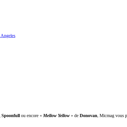
 Angeles
 Spoonfull
ou encore «
Mellow Yellow
» de
Donovan
, Micmag vous pr