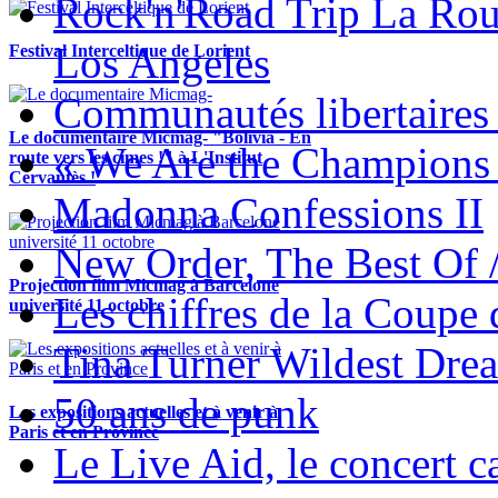
Rock'n'Road Trip La Rou
Los Angeles
Festival Interceltique de Lorient
Communautés libertaires 
Le documentaire Micmag- "Bolivia - En
« We Are the Champions
route vers les cimes !" à L'Institut
Cervantès !
Madonna Confessions II
New Order, The Best Of 
Projection film Micmag à Barcelone
Les chiffres de la Coup
université 11 octobre
Tina Turner Wildest Dre
50 ans de punk
Les expositions actuelles et à venir à
Paris et en Province
Le Live Aid, le concert ca