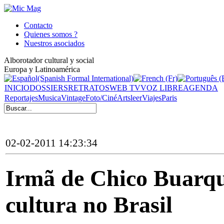
Contacto
Quienes somos ?
Nuestros asociados
Alborotador cultural y social
Europa y Latinoamérica
INICIO
DOSSIERS
RETRATOS
WEB TV
VOZ LIBRE
AGENDA
Reportajes
Musica
Vintage
Foto/Ciné
Arts
leer
Viajes
Paris
02-02-2011 14:23:34
Irmã de Chico Buarqu
cultura no Brasil