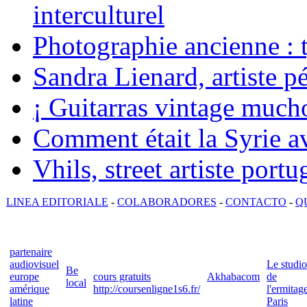
interculturel
Photographie ancienne : t
Sandra Lienard, artiste pé
¡ Guitarras vintage mucho
Comment était la Syrie av
Vhils, street artiste portu
LINEA EDITORIALE
-
COLABORADORES
-
CONTACTO
-
Q
partenaire
audiovisuel
Le studio
Be
europe
cours gratuits
Akhabacom
de
local
amérique
http://coursenligne1s6.fr/
l'ermitag
latine
Paris