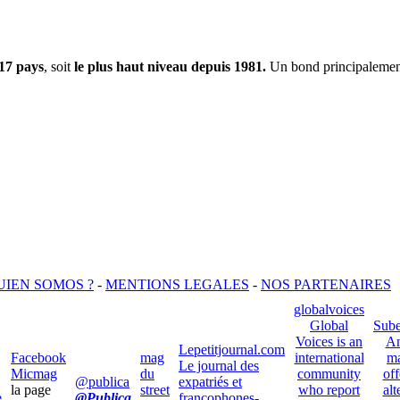
17 pays
, soit
le plus haut niveau depuis 1981.
Un bond principalement
UIEN SOMOS ?
-
MENTIONS LEGALES
-
NOS PARTENAIRES
globalvoices
Global
Sube
Voices is an
An
Lepetitjournal.com
Facebook
mag
international
ma
Le journal des
Micmag
du
community
off
@publica
expatriés et
la page
street
who report
alt
e
@Publica
francophones-