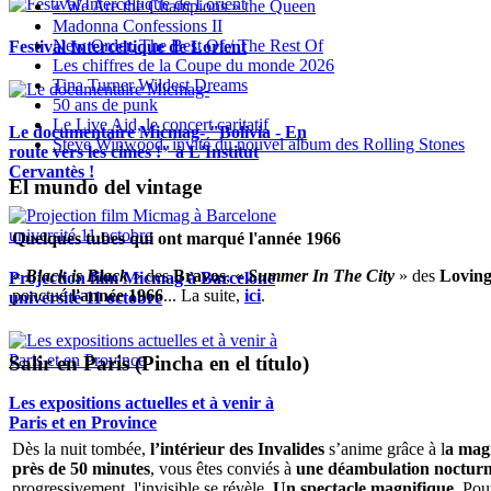
« We Are the Champions » the Queen
Madonna Confessions II
New Order, The Best Of / The Rest Of
Festival Interceltique de Lorient
Les chiffres de la Coupe du monde 2026
Tina Turner Wildest Dreams
50 ans de punk
Le Live Aid, le concert caritatif
Le documentaire Micmag- "Bolivia - En
Steve Winwood, invité du nouvel album des Rolling Stones
route vers les cimes !" à L'Institut
Cervantès !
El mundo del vintage
Quelques tubes qui ont marqué l'année 1966
«
Black is Black
» des
Bravos
, «
Summer In The City
» des
Loving
Projection film Micmag à Barcelone
ponctué
l'année 1966
... La suite,
ici
.
université 11 octobre
Salir en Paris (Pincha en el título)
Les expositions actuelles et à venir à
Paris et en Province
Dès la nuit tombée,
l’intérieur des Invalides
s’anime grâce à l
a magi
près de 50 minutes
, vous êtes conviés à
une déambulation nocturne 
progressivement, l'invisible se révèle.
Un spectacle magnifique
. Pou