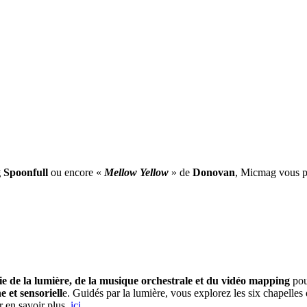
 Spoonfull
ou encore «
Mellow Yellow
» de
Donovan
, Micmag vous pr
e de la lumière, de la musique orchestrale et du vidéo mapping
pou
et sensoriell
e. Guidés par la lumière, vous explorez les six chapelle
r en savoir plus,
ici.