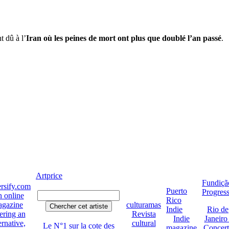
 dû à l’
Iran où les peines de mort ont plus que doublé l’an passé
.
Artprice
Fundiçã
rsify.com
Puerto
Progres
 online
Rico
gazine
culturamas
Indie
Rio de
ering an
Revista
Indie
Janeiro 
ernative,
cultural
Le N°1 sur la cote des
magazine
Concert