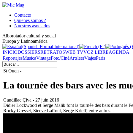
Contacto
Quienes somos ?
Nuestros asociados
Alborotador cultural y social
Europa y Latinoamérica
INICIO
DOSSIERS
RETRATOS
WEB TV
VOZ LIBRE
AGENDA
Reportajes
Musica
Vintage
Foto/Ciné
Arts
leer
Viajes
Paris
St Ouen -
La tournée des bars avec les mu
Gandillac Çiva - 27 juin 2016
Didier Lockwood et Serge Malik font la tournée des bars durant le F
Rocky Gresset, Steeve Laffont, Serge Krieff, entre autres...