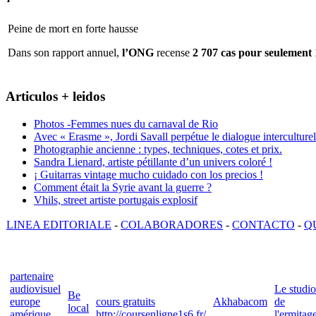
Peine de mort en forte hausse
Dans son rapport annuel,
l’ONG
recense
2 707 cas pour seulement 
Articulos + leidos
Photos -Femmes nues du carnaval de Rio
Avec « Erasme », Jordi Savall perpétue le dialogue interculturel
Photographie ancienne : types, techniques, cotes et prix.
Sandra Lienard, artiste pétillante d’un univers coloré !
¡ Guitarras vintage mucho cuidado con los precios !
Comment était la Syrie avant la guerre ?
Vhils, street artiste portugais explosif
LINEA EDITORIALE
-
COLABORADORES
-
CONTACTO
-
Q
partenaire
audiovisuel
Le studio
Be
europe
cours gratuits
Akhabacom
de
local
amérique
http://coursenligne1s6.fr/
l'ermitag