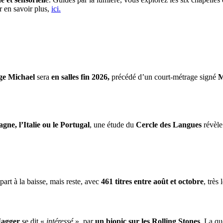
r en savoir plus,
ici.
ge Michael
sera
en salles fin 2026,
précédé d’un court-métrage signé
M
gne, l’Italie ou le Portugal
, une étude du
Cercle des Langues
révèle
part à la baisse, mais reste, avec
461 titres entre août et octobre
, très
Jagger
se dit «
intéressé
». par
un biopic sur les Rolling Stones
. La qu