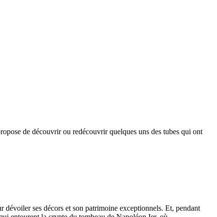
opose de découvrir ou redécouvrir quelques uns des tubes qui ont
r dévoiler ses décors et son patrimoine exceptionnels. Et, pendant
s qui entourent la crypte du tombeau de Napoléon Ier, où