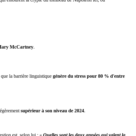
ary McCartney
.
 que la barrière linguistique
génère du stress pour 80 % d'entre
 légèrement
supérieur à son niveau de 2024
.
estion est, selon lui : «
Quelles sont les deux années qui valent la