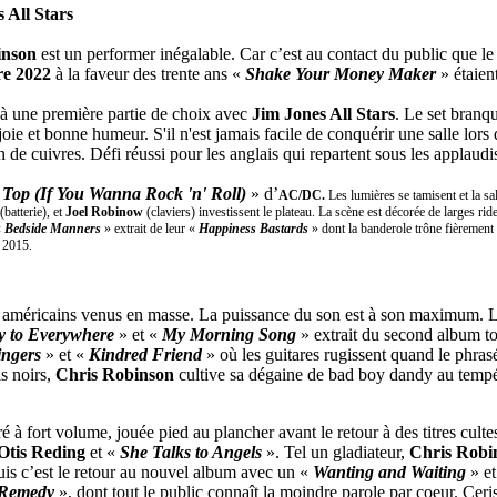
 All Stars
inson
est un performer inégalable. Car c’est au contact du public que 
re 2022
à la faveur des trente ans «
Shake Your Money Maker
» étaien
t à une première partie de choix avec
Jim Jones All Stars
. Le set branq
joie et bonne humeur. S'il n'est jamais facile de conquérir une salle lor
n de cuivres. Défi réussi pour les anglais qui repartent sous les applaudi
e Top (If You Wanna Rock 'n' Roll)
» d’
AC/DC.
Les lumières se tamisent et la sa
(batterie), et
Joel Robinow
(claviers) investissent le plateau. La scène est décorée de larges 
«
Bedside Manners
» extrait de leur «
Happiness Bastards
» dont la banderole trône fièrement a
n 2015.
 fans américains venus en masse. La puissance du son est à son maximum
y to Everywhere
» et «
My Morning Song
» extrait du second album to
ingers
» et «
Kindred Friend
» où les guitares rugissent quand le phra
s noirs,
Chris Robinson
cultive sa dégaine de bad boy dandy au tempé
ré à fort volume, jouée pied au plancher avant le retour à des titres cul
Otis Reding
et «
She Talks to Angels
». Tel un gladiateur,
Chris Robi
Puis c’est le retour au nouvel album avec un «
Wanting and Waiting
» et
Remedy
», dont tout le public connaît la moindre parole par coeur. Ceris