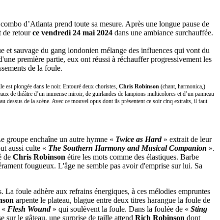
le combo d’Atlanta prend toute sa mesure. Après une longue pause de
t de retour
ce vendredi 24 mai 2024
dans une ambiance surchauffée.
ue et sauvage du gang londonien mélange des influences qui vont du
s d'une première partie, eux ont réussi à réchauffer progressivement les
ssements de la foule.
lle est plongée dans le noir. Entouré deux choristes,
Chris Robinson
(chant, harmonica,)
rideaux de théâtre d’un immense miroir, de guirlandes de lampions multicolores et d’un panneau
u dessus de la scène. Avec ce tnouvel opus dont ils présentent ce soir cinq extraits, il faut
. Le groupe enchaîne un autre hymne «
Twice as Hard
» extrait de leur
ut aussi culte «
The Southern Harmony and Musical Companion
».
sé de
Chris Robinson
étire les mots comme des élastiques. Barbe
rament fougueux. L'âge ne semble pas avoir d'emprise sur lui. Sa
tes. La foule adhère aux refrains énergiques, à ces mélodies empruntes
nson
arpente le plateau, blague entre deux titres harangue la foule de
 «
Flesh Wound
» qui soulèvent la foule. Dans la foulée de «
Sting
e sur le gâteau, une surprise de taille attend
Rich Robinson
dont