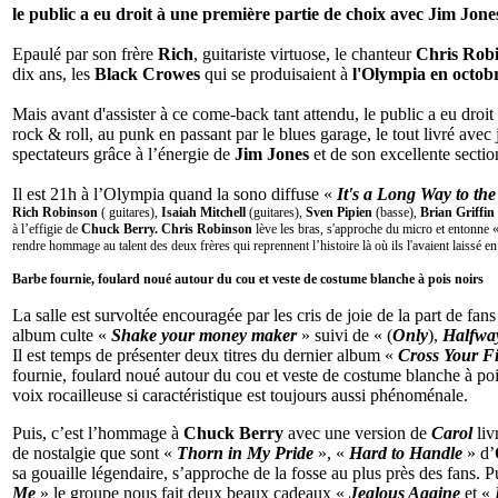
le public a eu droit à une première partie de choix avec Jim Jones
Epaulé par son frère
Rich
, guitariste virtuose, le chanteur
Chris Rob
dix ans, les
Black Crowes
qui se produisaient à
l'Olympia en octob
Mais avant d'assister à ce come-back tant attendu, le public a eu droi
rock & roll, au punk en passant par le blues garage, le tout livré avec 
spectateurs grâce à l’énergie de
Jim Jones
et de son excellente sectio
Il est 21h à l’Olympia quand la sono diffuse «
It's a Long Way to th
Rich Robinson
( guitares),
Isaiah Mitchell
(guitares),
Sven Pipien
(basse),
Brian Griffin
à l’effigie de
Chuck Berry. Chris Robinson
lève les bras, s'approche du micro et entonne 
rendre hommage au talent des deux frères qui reprennent l’histoire là où ils l'avaient laissé e
Barbe fournie, foulard noué autour du cou et veste de costume blanche à pois noirs
La salle est survoltée encouragée par les cris de joie de la part de
album culte «
Shake your money maker
» suivi de « (
Only
),
Halfwa
Il est temps de présenter deux titres du dernier album «
Cross Your F
fournie, foulard noué autour du cou et veste de costume blanche à poi
voix rocailleuse si caractéristique est toujours aussi phénoménale.
Puis, c’est l’hommage à
Chuck Berry
avec une version de
Carol
liv
de nostalgie que sont «
Thorn in My Pride
», «
Hard to Handle
» d’
sa gouaille légendaire, s’approche de la fosse au plus près des fans. 
Me
» le groupe nous fait deux beaux cadeaux «
Jealous Againe
et «