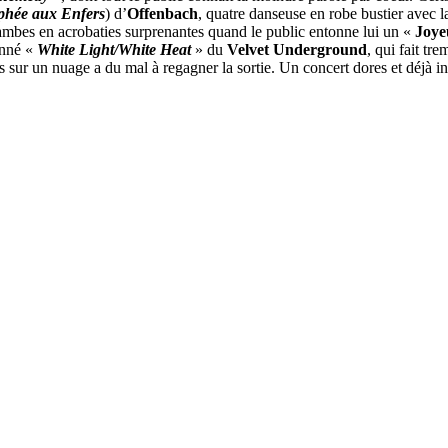
phée aux Enfers
) d’
Offenbach
, quatre danseuse en robe bustier avec l
 jambes en acrobaties surprenantes quand le public entonne lui un «
Joye
onné «
White Light/White Heat
» du
Velvet Underground
, qui fait tr
rs sur un nuage a du mal à regagner la sortie. Un concert dores et déjà in