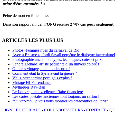
peine d’être racontées ?
»...
Peine de mort en forte hausse
Dans son rapport annuel,
l’ONG
recense
2 707 cas pour seulement 
ARTICLES LES PLUS LUS
Photos -Femmes nues du carnaval de Rio
Avec « Erasme », Jordi Savall perpétue le dialogue interculturel
Photographie ancienne : types, techniques, cotes et prix.
Sandra Lienard, artiste pétillante d’un univers coloré !
Guitares vintage, attention les prix !
Comment était la Syrie avant la guerre ?
Vhils, street artiste portugais explosif
Vintage Hi-Fi Tendance
Mythiques Ray-Ban
Le Louvre, une excellente affaire financière
Les cartes postales anciennes font toujours un carton !
"Suivez-moi, je vais vous montrer les catacombes de Paris"
LIGNE EDITORIALE
-
COLLABORATEURS
-
CONTACT
-
QU