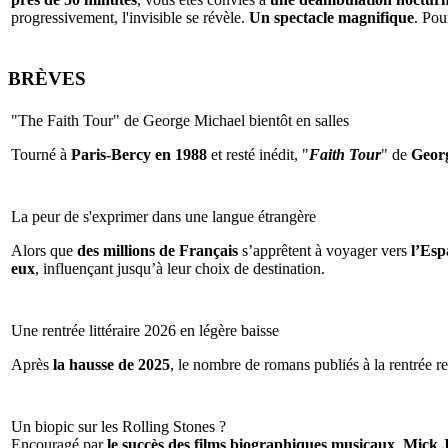
progressivement, l'invisible se révèle.
Un spectacle magnifique
. Pou
BRÈVES
"The Faith Tour" de George Michael bientôt en salles
Tourné à
Paris-Bercy en 1988
et resté inédit, "
Faith Tour
" de
Geor
La peur de s'exprimer dans une langue étrangère
Alors que
des millions de Français
s’apprêtent à voyager vers
l’Espa
eux
, influençant jusqu’à leur choix de destination.
Une rentrée littéraire 2026 en légère baisse
Après
la hausse de 2025
, le nombre de romans publiés à la rentrée re
Un biopic sur les Rolling Stones ?
Encouragé par
le succès des films biographiques musicaux
,
Mick 