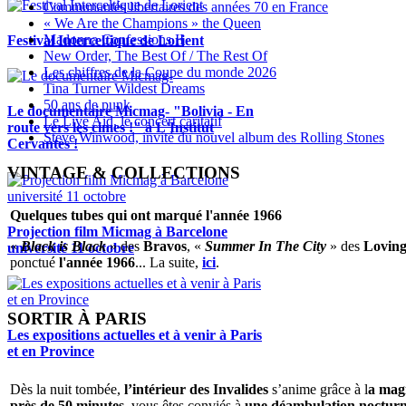
Communautés libertaires des années 70 en France
« We Are the Champions » the Queen
Madonna Confessions II
Festival Interceltique de Lorient
New Order, The Best Of / The Rest Of
Les chiffres de la Coupe du monde 2026
Tina Turner Wildest Dreams
50 ans de punk
Le documentaire Micmag- "Bolivia - En
Le Live Aid, le concert caritatif
route vers les cimes !" à L'Institut
Steve Winwood, invité du nouvel album des Rolling Stones
Cervantès !
VINTAGE & COLLECTIONS
Quelques tubes qui ont marqué l'année 1966
Projection film Micmag à Barcelone
«
Black is Black
» des
Bravos
, «
Summer In The City
» des
Loving
université 11 octobre
ponctué
l'année 1966
... La suite,
ici
.
SORTIR À PARIS
Les expositions actuelles et à venir à Paris
et en Province
Dès la nuit tombée,
l’intérieur des Invalides
s’anime grâce à l
a magi
près de 50 minutes
, vous êtes conviés à
une déambulation nocturne 