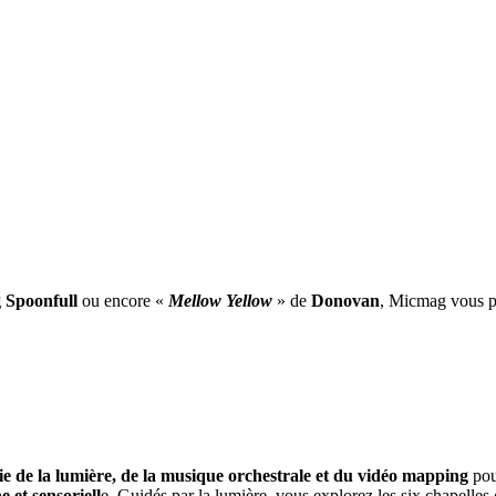
 Spoonfull
ou encore «
Mellow Yellow
» de
Donovan
, Micmag vous pr
e de la lumière, de la musique orchestrale et du vidéo mapping
pou
et sensoriell
e. Guidés par la lumière, vous explorez les six chapelle