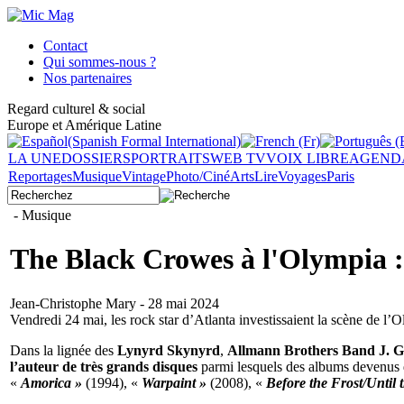
Contact
Qui sommes-nous ?
Nos partenaires
Regard culturel & social
Europe et Amérique Latine
LA UNE
DOSSIERS
PORTRAITS
WEB TV
VOIX LIBRE
AGEND
Reportages
Musique
Vintage
Photo/Ciné
Arts
Lire
Voyages
Paris
- Musique
The Black Crowes à l'Olympia : 
Jean-Christophe Mary - 28 mai 2024
Vendredi 24 mai, les rock star d’Atlanta investissaient la scène de l’
Dans la lignée des
Lynyrd Skynyrd
,
Allmann Brothers Band J. G
l’auteur de très grands disques
parmi lesquels des albums devenus d
«
Amorica »
(1994), «
Warpaint »
(2008), «
Before the Frost/Until 