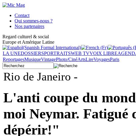
Contact
Qui sommes-nous ?
Nos partenaires
Regard culturel & social
Europe et Amérique Latine
LA UNE
DOSSIERS
PORTRAITS
WEB TV
VOIX LIBRE
AGEND
Reportages
Musique
Vintage
Photo/Ciné
Arts
Lire
Voyages
Paris
Rio de Janeiro -
L'anti coupe du mond
moi Neymar. Fatigué 
dépérir!"