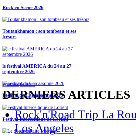
Rock en Scène 2026
Toutankhamon : son tombeau et ses
trésors
le festival AMERICA du 24 au 27
septembre 2026
Previous
Suivant
DERNIERS ARTICLES
Festival de Carcassonne 2026
Rock'n'Road Trip La Rou
Festival Interceltique de Lorient
Los Angeles