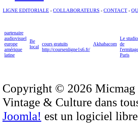
LIGNE EDITORIALE
-
COLLABORATEURS
-
CONTACT
-
QU
partenaire
audiovisuel
Le studio
Be
europe
cours gratuits
Akhabacom
de
local
amérique
http://coursenligne1s6.fr/
l'ermitag
latine
Paris
Copyright © 2026 Micmag : 
Vintage & Culture dans tous 
Joomla!
est un logiciel libr