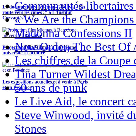
Communautés libertaires 
Le documentaire Micmag- "Bolivia - En
route vers les cimes !" à L'Institut
« We Are the Champions
Cervantès !
Madonna Confessions II
New Order, The Best Of 
Projection film Micmag à Barcelone
université 11 octobre
Les chiffres de la Coup
Tina Turner Wildest Dre
Les expositions actuelles et à venir à Paris
50 ans de punk
et en Province
Le Live Aid, le concert ca
Steve Winwood, invité d
Stones