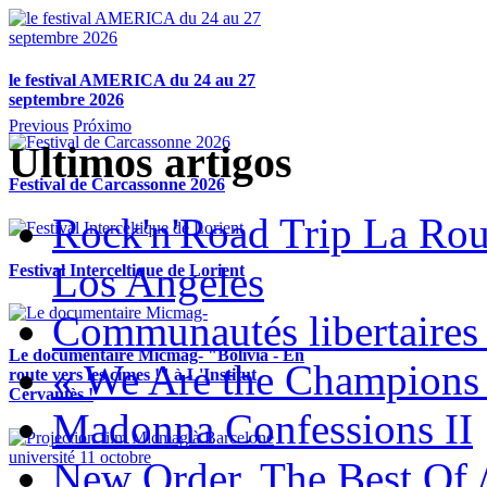
le festival AMERICA du 24 au 27
septembre 2026
Previous
Próximo
Ultimos artigos
Festival de Carcassonne 2026
Rock'n'Road Trip La Rou
Los Angeles
Festival Interceltique de Lorient
Communautés libertaires 
Le documentaire Micmag- "Bolivia - En
« We Are the Champions
route vers les cimes !" à L'Institut
Cervantès !
Madonna Confessions II
New Order, The Best Of 