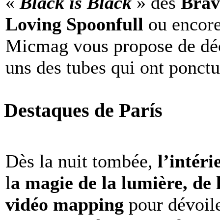
«
Black is Black
» des
Brav
Loving Spoonfull
ou encor
Micmag vous propose de déc
uns des tubes qui ont ponct
Destaques de París
Dès la nuit tombée,
l’intéri
l
a magie de la lumière, de 
vidéo mapping
pour dévoile