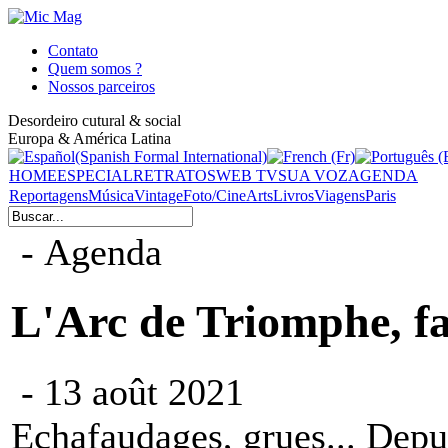
Contato
Quem somos ?
Nossos parceiros
Desordeiro cutural & social
Europa & América Latina
HOME
ESPECIAL
RETRATOS
WEB TV
SUA VOZ
AGENDA
Reportagens
Música
Vintage
Foto/Cine
Arts
Livros
Viagens
Paris
- Agenda
L'Arc de Triomphe, f
- 13 août 2021
Echafaudages, grues... Depuis