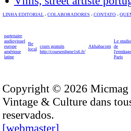
Vhils, street artiste portu
LINHA EDITORIAL
-
COLABORADORES
-
CONTATO
-
QUE
partenaire
audiovisuel
Le studio
Be
europe
cours gratuits
Akhabacom
de
local
amérique
http://coursenligne1s6.fr/
l'ermitag
latine
Paris
Copyright © 2026 Micmag : 
Vintage & Culture dans tous 
reservados.
[webmaster]