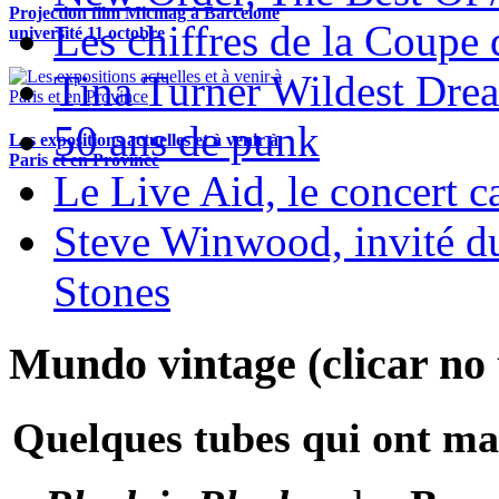
Projection film Micmag à Barcelone
Les chiffres de la Coup
université 11 octobre
Tina Turner Wildest Dre
50 ans de punk
Les expositions actuelles et à venir à
Paris et en Province
Le Live Aid, le concert ca
Steve Winwood, invité d
Stones
Mundo vintage (clicar no t
Quelques tubes qui ont ma