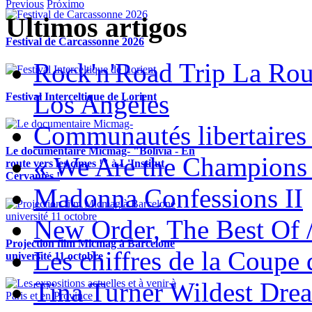
Previous
Próximo
Ultimos artigos
Festival de Carcassonne 2026
Rock'n'Road Trip La Rou
Los Angeles
Festival Interceltique de Lorient
Communautés libertaires 
Le documentaire Micmag- "Bolivia - En
« We Are the Champions
route vers les cimes !" à L'Institut
Cervantès !
Madonna Confessions II
New Order, The Best Of 
Projection film Micmag à Barcelone
Les chiffres de la Coup
université 11 octobre
Tina Turner Wildest Dre