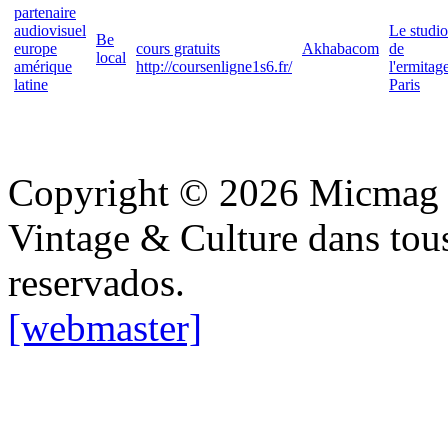
partenaire
audiovisuel
Le studio
Be
europe
cours gratuits
Akhabacom
de
local
amérique
http://coursenligne1s6.fr/
l'ermitag
latine
Paris
Copyright © 2026 Micmag : 
Vintage & Culture dans tous 
reservados.
[webmaster]