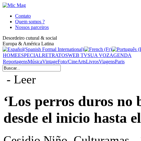
Contato
Quem somos ?
Nossos parceiros
Desordeiro cutural & social
Europa & América Latina
HOME
ESPECIAL
RETRATOS
WEB TV
SUA VOZ
AGENDA
Reportagens
Música
Vintage
Foto/Cine
Arts
Livros
Viagens
Paris
- Leer
‘Los perros duros no 
desde el inicio hasta el
Cesidio Niño, Culturamas -