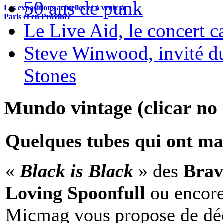
50 ans de punk
Les expositions actuelles et à venir à
Paris et en Province
Le Live Aid, le concert ca
Steve Winwood, invité d
Stones
Mundo vintage (clicar no t
Quelques tubes qui ont ma
«
Black is Black
» des
Brav
Loving Spoonfull
ou encor
Micmag vous propose de déc