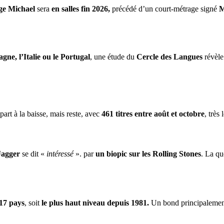
ge Michael
sera
en salles fin 2026,
précédé d’un court-métrage signé
M
gne, l’Italie ou le Portugal
, une étude du
Cercle des Langues
révèle
part à la baisse, mais reste, avec
461 titres entre août et octobre
, très
Jagger
se dit «
intéressé
». par
un biopic sur les Rolling Stones
. La qu
17 pays
, soit
le plus haut niveau depuis 1981.
Un bond principalement