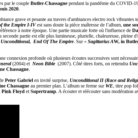
ies par le couple
Butler-Chassagne
pendant la pandémie du COVID-19
puis 2020
.
mbiance grave et pesante au travers d'ambiances electro rock vibrantes t
f the Empire I-IV
est sans doute la pièce maîtresse de l’album,
une sor
référence à notre époque. Une partie musicale forte où l'influence de
Da
a seconde partie est elle plus lumineuse, plurielle, chaleureuse, pleine d
,
Unconditional,
End Of The Empire
. Sur «
Sagittarius A
W, in Butle
à une connexion profonde où plusieurs écoutes successives sont nécessai
neral
(2004) et
Neon Bible
(2007). Côté titres forts, on retiendra
Unco
ne Chassagne
.
 de
Peter Gabriel
en invité surprise,
Unconditional II (Race and Relig
ine Chassagne
au premier plan. L’album se ferme sur
WE
, titre pop f
, Pink Floyd
et
Supertramp
. A écouter et réécouter sans modération a