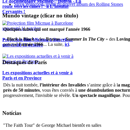
Le documentaire Micmag- "Bolivia - En
Steve Winwood, invité du nouvel album des Rolling Stones
route vers les cimes !" à L'Institut
Cervantès !
Mundo vintage (clicar no título)
Quelques tubes qui ont marqué l'année 1966
«
Black is Black
» des
Bravos
, «
Summer In The City
» des
Loving
Projection film Micmag à Barcelone
ponctué
l'année 1966
... La suite,
ici
.
université 11 octobre
Destaques de París
Les expositions actuelles et à venir à
Paris et en Province
Dès la nuit tombée,
l’intérieur des Invalides
s’anime grâce à l
a magi
près de 50 minutes
, vous êtes conviés à
une déambulation nocturne 
progressivement, l'invisible se révèle.
Un spectacle magnifique
. Pou
Notícias
"The Faith Tour" de George Michael bientôt en salles