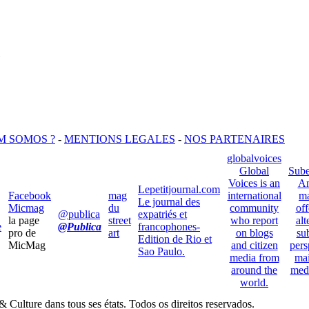
M SOMOS ?
-
MENTIONS LEGALES
-
NOS PARTENAIRES
globalvoices
Global
Sube
Voices is an
An
Lepetitjournal.com
Facebook
mag
international
ma
Le journal des
Micmag
du
community
off
@publica
expatriés et
la page
street
who report
alt
e
@Publica
francophones-
pro de
art
on blogs
su
Edition de Rio et
MicMag
and citizen
pers
Sao Paulo.
media from
ma
around the
med
world.
Culture dans tous ses états. Todos os direitos reservados.