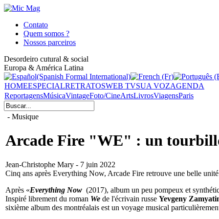
Contato
Quem somos ?
Nossos parceiros
Desordeiro cutural & social
Europa & América Latina
HOME
ESPECIAL
RETRATOS
WEB TV
SUA VOZ
AGENDA
Reportagens
Música
Vintage
Foto/Cine
Arts
Livros
Viagens
Paris
- Musique
Arcade Fire "WE" : un tourbillo
Jean-Christophe Mary - 7 juin 2022
Cinq ans après Everything Now, Arcade Fire retrouve une belle unité 
Après «
Everything Now
(2017), album un peu pompeux et synthétique
Inspiré librement du roman
We
de l'écrivain russe
Yevgeny Zamyati
sixième album des montréalais est un voyage musical particulièrement