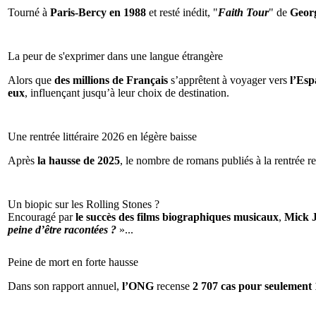
Tourné à
Paris-Bercy en 1988
et resté inédit, "
Faith Tour
" de
Geor
La peur de s'exprimer dans une langue étrangère
Alors que
des millions de Français
s’apprêtent à voyager vers
l’Espa
eux
, influençant jusqu’à leur choix de destination.
Une rentrée littéraire 2026 en légère baisse
Après
la hausse de 2025
, le nombre de romans publiés à la rentrée re
Un biopic sur les Rolling Stones ?
Encouragé par
le succès des films biographiques musicaux
,
Mick 
peine d’être racontées ?
»...
Peine de mort en forte hausse
Dans son rapport annuel,
l’ONG
recense
2 707 cas pour seulement 