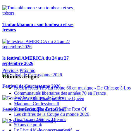
Toutankhamon : son tombeau et ses
trésors
le festival AMERICA du 24 au 27
septembre 2026
Previous
Próximo
Ultimos artigos
Festival de Carcassonne 2026
Rock'n'Road Trip La Route 66 en musique - De Chicago à Los
Communautés libertaires des années 70 en France
« We Are the Champions » the Queen
Madonna Confessions II
New Order, The Best Of / The Rest Of
Festival Interceltique de Lorient
Les chiffres de la Coupe du monde 2026
Tina Turner Wildest Dreams
50 ans de punk
Le Live Aid, le concert caritatif