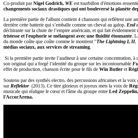
Co-produit par
Nigel Godrich,
WE
est tourbillon d'émotions ressent
changements sociaux drastiques qui ont bouleversé la planète de
La première partie de l'album contient 4 chansons qui reflètent une a
derrière cette batterie qui s’emballe comme un cheval au galop.
End o
déchirante sur la chute de l’empire américain, et qui fait évidemment 
tristesse et l'euphorie se mélangent avec une fluidité étonnante
. L
du monde coûte que coûte comme le montrent "
The Lightning I, II
médias sociaux, aux services de streaming
.
Si la première partie invite l’auditeur à une certaine concentration, 
son original qui a forgé l’identité du groupe sur les incontournable
Fu
effet de production, chanson écrite pour le fils de
Win Butler
et
Régi
Soutenu par des synthés electro, des percussions africaines et la voix
sur
Reflektor
(2013). Ce titre glorieux et joyeux mets la voix de
Rég
musicale qui réaligne le cœur et l'âme du groupe entre
Led Zeppelin
l'AccorArena.