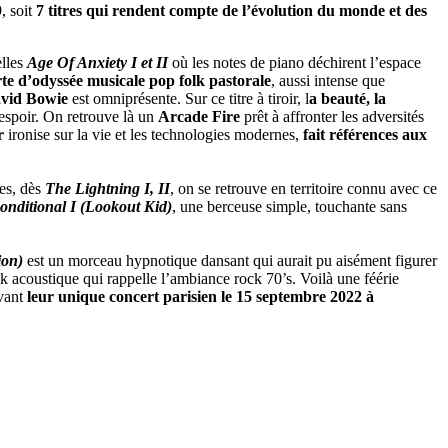
, soit
7 titres qui rendent compte de l’évolution du monde et des
elles
Age Of Anxiety I et II
où les notes de piano déchirent l’espace
te d’odyssée musicale pop folk pastorale
, aussi intense que
vid Bowie
est omniprésente. Sur ce titre à tiroir, l
a beauté, la
'espoir. On retrouve là un
Arcade Fire
prêt à affronter les adversités
r
ironise sur la vie et les technologies modernes,
fait références aux
res, dès
The Lightning I, II
, on se retrouve en territoire connu avec ce
nditional I (Lookout Kid)
, une berceuse simple, touchante sans
ion)
est un morceau hypnotique dansant qui aurait pu aisément figurer
olk acoustique qui rappelle l’ambiance rock 70’s. Voilà une féérie
vant
leur unique concert parisien le 15 septembre 2022 à