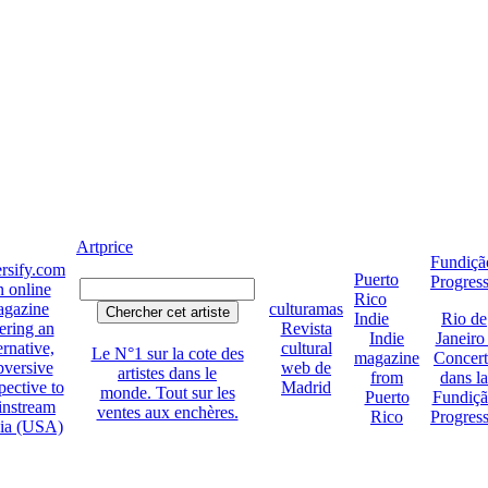
Artprice
Fundiçã
rsify.com
Puerto
Progres
 online
Rico
gazine
culturamas
Indie
Rio de
ering an
Revista
Indie
Janeiro 
ernative,
cultural
Le N°1 sur la cote des
magazine
Concert
bversive
web de
artistes dans le
from
dans la
pective to
Madrid
monde. Tout sur les
Puerto
Fundiç
instream
ventes aux enchères.
Rico
Progres
ia (USA)