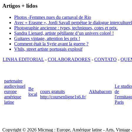
Artigos + lidos
Photos -Femmes nues du carnaval de Rio
Avec « Erasme », Jordi Savall perpétue le dialogue interculturel
Photographie ancienne : types, techniques, cotes et prix.
Sandra Lienard, artiste pétillante d’un univers coloré !
Guitares vintage, attention les prix !
Comment était la Syrie avant la guerre ?
Vhils, street artiste portugais explosif
LINHA EDITORIAL
-
COLABORADORES
-
CONTATO
-
QUE
partenaire
audiovisuel
Le studio
Be
europe
cours gratuits
Akhabacom
de
local
amérique
http://coursenligne1s6.fr/
l'ermitag
latine
Paris
Copyright © 2026 Micmag : Europe, Amérique latine - Arts, Vintage & 