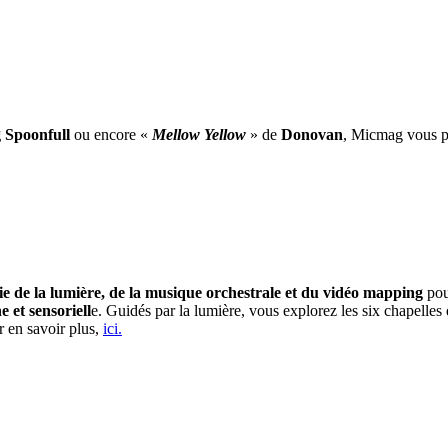
 Spoonfull
ou encore «
Mellow Yellow
» de
Donovan
, Micmag vous pr
e de la lumière, de la musique orchestrale et du vidéo mapping
pou
et sensoriell
e. Guidés par la lumière, vous explorez les six chapelle
r en savoir plus,
ici.