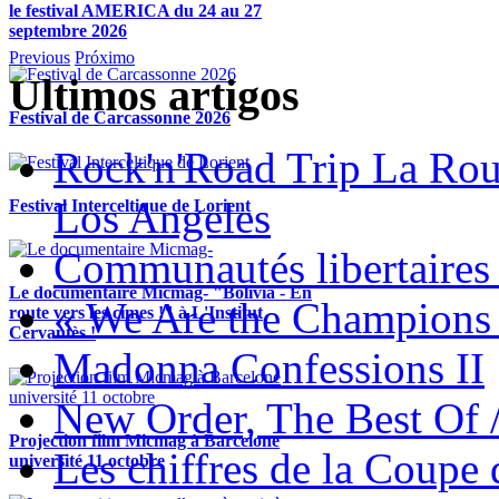
le festival AMERICA du 24 au 27
septembre 2026
Previous
Próximo
Ultimos artigos
Festival de Carcassonne 2026
Rock'n'Road Trip La Rou
Los Angeles
Festival Interceltique de Lorient
Communautés libertaires 
Le documentaire Micmag- "Bolivia - En
« We Are the Champions
route vers les cimes !" à L'Institut
Cervantès !
Madonna Confessions II
New Order, The Best Of 
Projection film Micmag à Barcelone
Les chiffres de la Coup
université 11 octobre