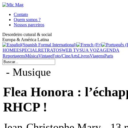
Contato
Quem somos ?
Nossos parceiros
Desordeiro cutural & social
Europa & América Latina
HOME
ESPECIAL
RETRATOS
WEB TV
SUA VOZ
AGENDA
Reportagens
Música
Vintage
Foto/Cine
Arts
Livros
Viagens
Paris
- Musique
Flea Honora : l’échapp
RHCP !
Jean-Christophe Mary - 13 