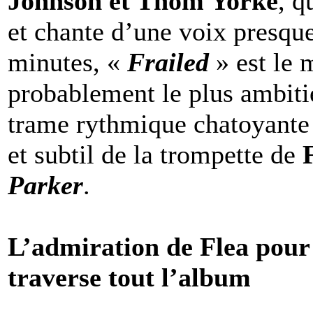
Johnson et Thom Yorke
, q
et chante d’une voix presq
minutes, «
Frailed
» est le 
probablement le plus ambiti
trame rythmique chatoyante m
et subtil de la trompette de
Parker
.
L’admiration de Flea pour
traverse tout l’album