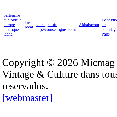
partenaire
audiovisuel
Le studio
Be
europe
cours gratuits
Akhabacom
de
local
amérique
http://coursenligne1s6.fr/
l'ermitag
latine
Paris
Copyright © 2026 Micmag : 
Vintage & Culture dans tous 
reservados.
[webmaster]