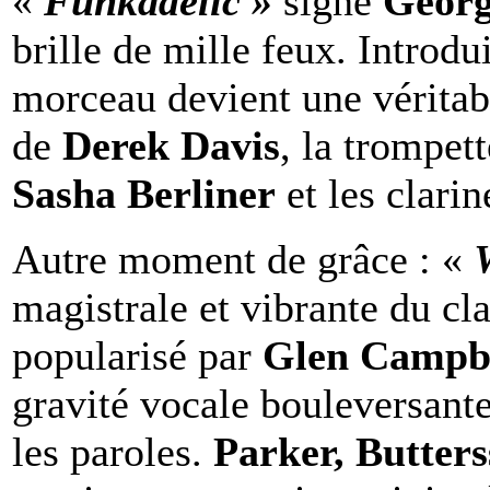
«
Funkadelic »
signé
Georg
brille de mille feux. Introdu
morceau devient une véritabl
de
Derek Davis
, la trompet
Sasha Berliner
et les clarin
Autre moment de grâce : «
magistrale et vibrante du cl
popularisé par
Glen Campbe
gravité vocale bouleversante
les paroles.
Parker, Butters