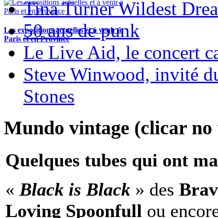
Tina Turner Wildest Dre
50 ans de punk
Les expositions actuelles et à venir à
Paris et en Province
Le Live Aid, le concert ca
Steve Winwood, invité d
Stones
Mundo vintage (clicar no t
Quelques tubes qui ont ma
«
Black is Black
» des
Brav
Loving Spoonfull
ou encor