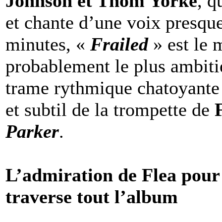
Johnson et Thom Yorke
, q
et chante d’une voix presq
minutes, «
Frailed
» est le 
probablement le plus ambiti
trame rythmique chatoyante m
et subtil de la trompette de
Parker
.
L’admiration de Flea pour
traverse tout l’album