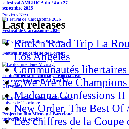
le festival AMERICA du 24 au 27
septembre 2026
Previous
Next
Last releases
Festival de Carcassonne 2026
Rock'n'Road Trip La Rou
Los Angeles
Festival Interceltique de Lorient
Communautés libertaires 
Le documentaire Micmag- "Bolivia - En
« We Are the Champions
route vers les cimes !" à L'Institut
Cervantès !
Madonna Confessions II
New Order, The Best Of 
Projection film Micmag à Barcelone
Les chiffres de la Coup
université 11 octobre