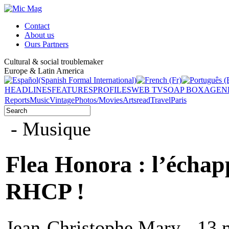
Contact
About us
Ours Partners
Cultural & social troublemaker
Europe & Latin America
HEADLINES
FEATURES
PROFILES
WEB TV
SOAP BOX
AGEN
Reports
Music
Vintage
Photos/Movies
Arts
read
Travel
Paris
- Musique
Flea Honora : l’échapp
RHCP !
Jean-Christophe Mary - 13 