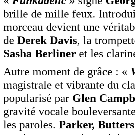
«
Funkadelic »
signé
Georg
brille de mille feux. Introdu
morceau devient une véritabl
de
Derek Davis
, la trompet
Sasha Berliner
et les clarin
Autre moment de grâce : «
magistrale et vibrante du cl
popularisé par
Glen Campbe
gravité vocale bouleversante
les paroles.
Parker, Butters