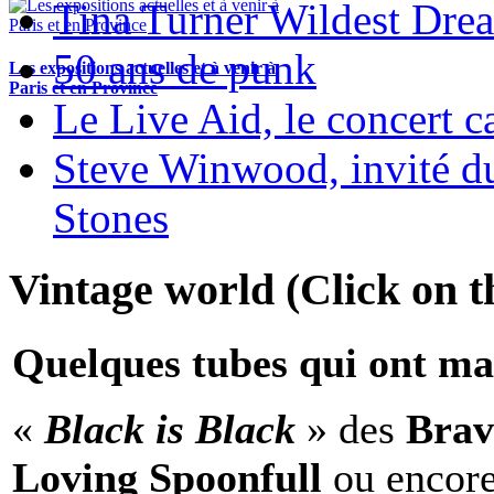
Tina Turner Wildest Dre
50 ans de punk
Les expositions actuelles et à venir à
Paris et en Province
Le Live Aid, le concert ca
Steve Winwood, invité d
Stones
Vintage world (Click on th
Quelques tubes qui ont ma
«
Black is Black
» des
Brav
Loving Spoonfull
ou encor