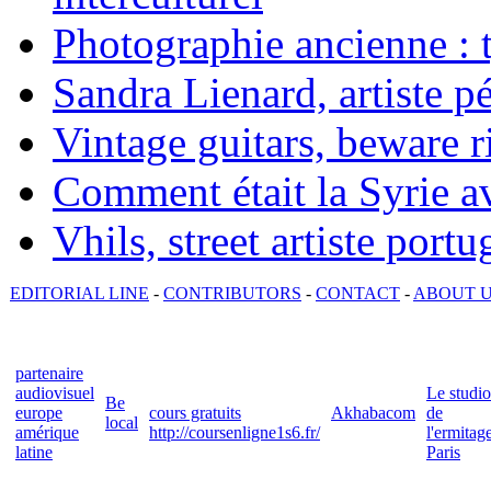
Photographie ancienne : t
Sandra Lienard, artiste pé
Vintage guitars, beware ri
Comment était la Syrie av
Vhils, street artiste portu
EDITORIAL LINE
-
CONTRIBUTORS
-
CONTACT
-
ABOUT 
partenaire
audiovisuel
Le studio
Be
europe
cours gratuits
Akhabacom
de
local
amérique
http://coursenligne1s6.fr/
l'ermitag
latine
Paris