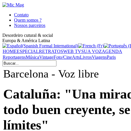
Contato
Quem somos ?
Nossos parceiros
Desordeiro cutural & social
Europa & América Latina
HOME
ESPECIAL
RETRATOS
WEB TV
SUA VOZ
AGENDA
Reportagens
Música
Vintage
Foto/Cine
Arts
Livros
Viagens
Paris
Barcelona - Voz libre
Cataluña: "Una mirad
todo buen creyente, se 
límites"