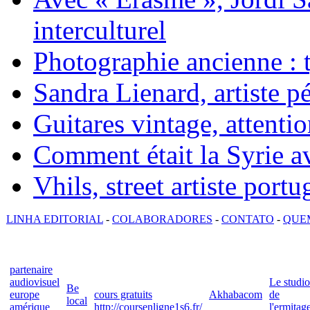
interculturel
Photographie ancienne : t
Sandra Lienard, artiste pé
Guitares vintage, attentio
Comment était la Syrie av
Vhils, street artiste portu
LINHA EDITORIAL
-
COLABORADORES
-
CONTATO
-
QUE
partenaire
audiovisuel
Le studio
Be
europe
cours gratuits
Akhabacom
de
local
amérique
http://coursenligne1s6.fr/
l'ermitag