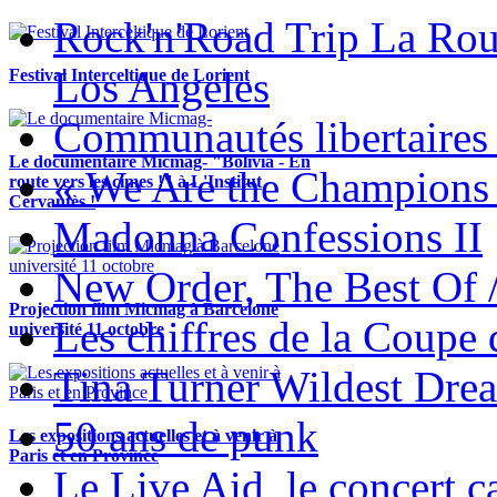
Rock'n'Road Trip La Rou
Los Angeles
Festival Interceltique de Lorient
Communautés libertaires 
Le documentaire Micmag- "Bolivia - En
« We Are the Champions
route vers les cimes !" à L'Institut
Cervantès !
Madonna Confessions II
New Order, The Best Of 
Projection film Micmag à Barcelone
Les chiffres de la Coup
université 11 octobre
Tina Turner Wildest Dre
50 ans de punk
Les expositions actuelles et à venir à
Paris et en Province
Le Live Aid, le concert ca