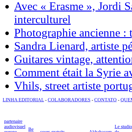
Avec « Erasme », Jordi S
interculturel
Photographie ancienne : t
Sandra Lienard, artiste pé
Guitares vintage, attentio
Comment était la Syrie av
Vhils, street artiste portu
LINHA EDITORIAL
-
COLABORADORES
-
CONTATO
-
QUE
partenaire
audiovisuel
Le studio
Be
europe
cours gratuits
Akhabacom
de