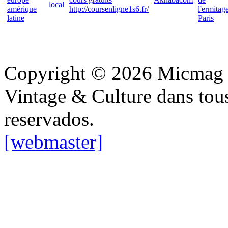
local
amérique
http://coursenligne1s6.fr/
l'ermitag
latine
Paris
Copyright © 2026 Micmag : 
Vintage & Culture dans tous 
reservados.
[webmaster]