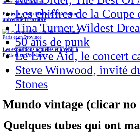
Les chiffres de la Coup
Projection film Micmag à Barcelone
université 11 octobre
Tina Turner Wildest Dre
50 ans de punk
Les expositions actuelles et à venir à
Le Live Aid, le concert ca
Paris et en Province
Steve Winwood, invité d
Stones
Mundo vintage (clicar no t
Quelques tubes qui ont ma