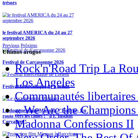
trésors
le festival AMERICA du 24 au 27
septembre 2026
Previous
Próximo
Ultimos artigos
Festival de Carcassonne 2026
Rock'n'Road Trip La Rou
Los Angeles
Festival Interceltique de Lorient
Communautés libertaires 
« We Are the Champions
Le documentaire Micmag- "Bolivia - En
route vers les cimes !" à L'Institut
Madonna Confessions II
Cervantès !
New Order, The Best Of 