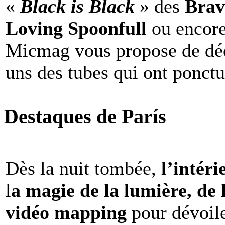
«
Black is Black
» des
Brav
Loving Spoonfull
ou encor
Micmag vous propose de déc
uns des tubes qui ont ponct
Destaques de París
Dès la nuit tombée,
l’intéri
l
a magie de la lumière, de 
vidéo mapping
pour dévoile