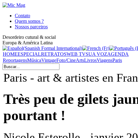
Contato
Quem somos ?
Nossos parceiros
Desordeiro cutural & social
Europa & América Latina
HOME
ESPECIAL
RETRATOS
WEB TV
SUA VOZ
AGENDA
Reportagens
Música
Vintage
Foto/Cine
Arts
Livros
Viagens
Paris
Paris - art & artistes en Fra
Très peu de gilets jaun
pourtant !
Nicole Esterolle - janvier 2