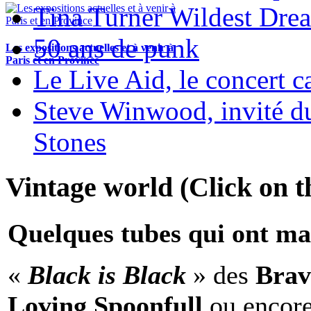
Tina Turner Wildest Dre
50 ans de punk
Les expositions actuelles et à venir à
Paris et en Province
Le Live Aid, le concert ca
Steve Winwood, invité d
Stones
Vintage world (Click on th
Quelques tubes qui ont ma
«
Black is Black
» des
Brav
Loving Spoonfull
ou encor