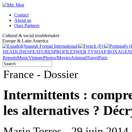
Contact
About us
Ours Partners
Cultural & social troublemaker
Europe & Latin America
HEADLINES
FEATURES
PROFILES
WEB TV
SOAP BOX
AGEN
Reports
Music
Vintage
Photos/Movies
Arts
read
Travel
Paris
France - Dossier
Intermittents : compre
les alternatives ? Décr
Marie Torres - 29 juin 2014