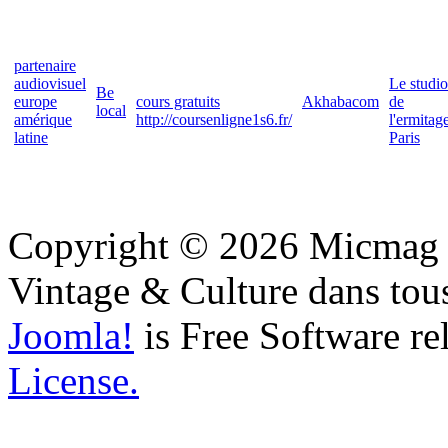
partenaire
audiovisuel
Le studio
Be
europe
cours gratuits
Akhabacom
de
local
amérique
http://coursenligne1s6.fr/
l'ermitag
latine
Paris
Copyright © 2026 Micmag : 
Vintage & Culture dans tous
Joomla!
is Free Software re
License.