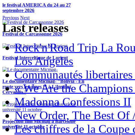
le festival AMERICA du 24 au 27
septembre 2026
Previous
Next
Last releases
Festival de Carcassonne 2026
Rock'n'Road Trip La Rou
Los Angeles
Festival Interceltique de Lorient
Communautés libertaires 
Le documentaire Micmag- "Bolivia - En
« We Are the Champions
route vers les cimes !" à L'Institut
Cervantès !
Madonna Confessions II
New Order, The Best Of 
Projection film Micmag à Barcelone
Les chiffres de la Coup
université 11 octobre