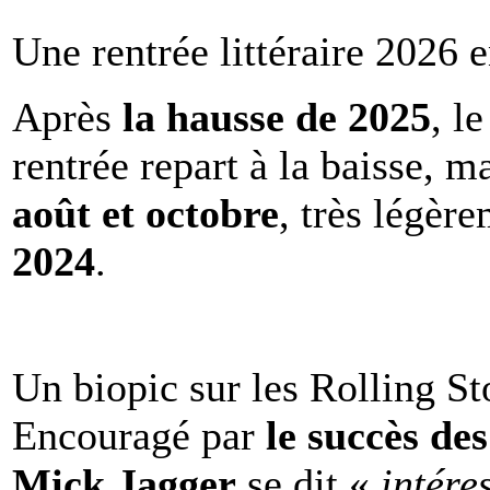
Une rentrée littéraire 2026 e
Après
la hausse de 2025
, l
rentrée repart à la baisse, m
août et octobre
, très légèr
2024
.
Un biopic sur les Rolling St
Encouragé par
le succès de
Mick Jagger
se dit «
intére