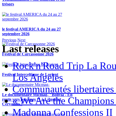
trésors
le festival AMERICA du 24 au 27
septembre 2026
Previous
Next
Last releases
Festival de Carcassonne 2026
Rock'n'Road Trip La Rou
Los Angeles
Festival Interceltique de Lorient
Communautés libertaires 
Le documentaire Micmag- "Bolivia - En
« We Are the Champions
route vers les cimes !" à L'Institut
Cervantès !
Madonna Confessions II