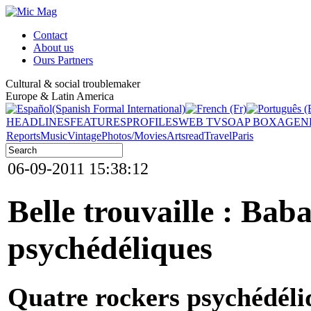
Contact
About us
Ours Partners
Cultural & social troublemaker
Europe & Latin America
HEADLINES
FEATURES
PROFILES
WEB TV
SOAP BOX
AGEN
Reports
Music
Vintage
Photos/Movies
Arts
read
Travel
Paris
06-09-2011 15:38:12
Belle trouvaille : Bab
psychédéliques
Quatre rockers psychédéli