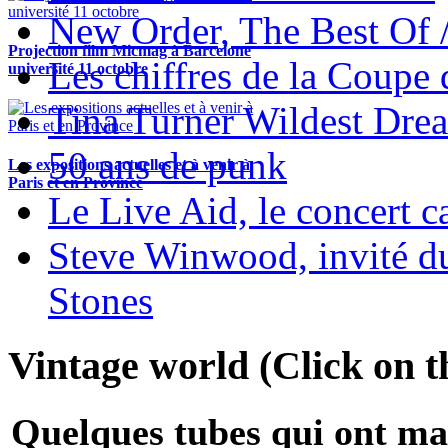
New Order, The Best Of 
Projection film Micmag à Barcelone
Les chiffres de la Coup
université 11 octobre
Tina Turner Wildest Dre
50 ans de punk
Les expositions actuelles et à venir à
Paris et en Province
Le Live Aid, le concert ca
Steve Winwood, invité d
Stones
Vintage world (Click on th
Quelques tubes qui ont ma