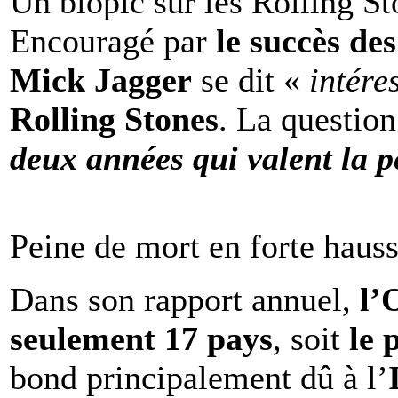
Un biopic sur les Rolling St
Encouragé par
le succès de
Mick Jagger
se dit «
intére
Rolling Stones
. La question
deux années qui valent la p
Peine de mort en forte haus
Dans son rapport annuel,
l
seulement 17 pays
, soit
le 
bond principalement dû à l’