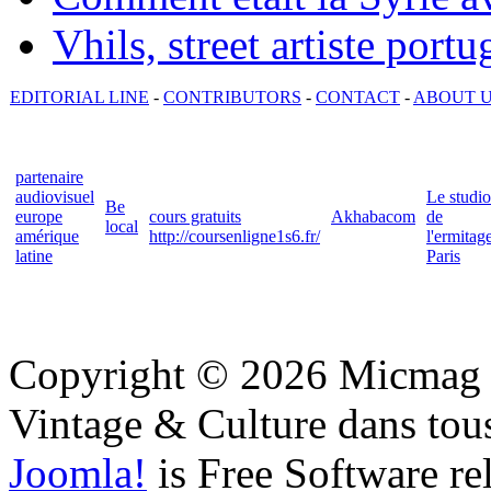
Vhils, street artiste portu
EDITORIAL LINE
-
CONTRIBUTORS
-
CONTACT
-
ABOUT 
partenaire
audiovisuel
Le studio
Be
europe
cours gratuits
Akhabacom
de
local
amérique
http://coursenligne1s6.fr/
l'ermitag
latine
Paris
Copyright © 2026 Micmag : 
Vintage & Culture dans tous
Joomla!
is Free Software re