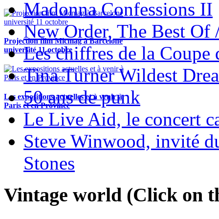
Madonna Confessions II
New Order, The Best Of 
Projection film Micmag à Barcelone
Les chiffres de la Coup
université 11 octobre
Tina Turner Wildest Dre
50 ans de punk
Les expositions actuelles et à venir à
Paris et en Province
Le Live Aid, le concert ca
Steve Winwood, invité d
Stones
Vintage world (Click on th