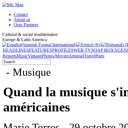
Contact
About us
Ours Partners
Cultural & social troublemaker
Europe & Latin America
HEADLINES
FEATURES
PROFILES
WEB TV
SOAP BOX
AGEN
Reports
Music
Vintage
Photos/Movies
Arts
read
Travel
Paris
- Musique
Quand la musique s'inv
américaines
Marie Torres - 29 octobre 2