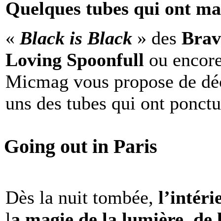
Quelques tubes qui ont ma
«
Black is Black
» des
Brav
Loving Spoonfull
ou encor
Micmag vous propose de déc
uns des tubes qui ont ponct
Going out in Paris
Dès la nuit tombée,
l’intéri
l
a magie de la lumière, de 