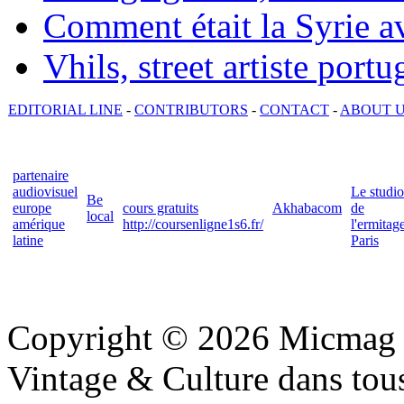
Comment était la Syrie av
Vhils, street artiste portu
EDITORIAL LINE
-
CONTRIBUTORS
-
CONTACT
-
ABOUT 
partenaire
audiovisuel
Le studio
Be
europe
cours gratuits
Akhabacom
de
local
amérique
http://coursenligne1s6.fr/
l'ermitag
latine
Paris
Copyright © 2026 Micmag : 
Vintage & Culture dans tous