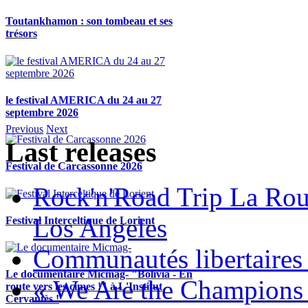
Toutankhamon : son tombeau et ses
trésors
le festival AMERICA du 24 au 27
septembre 2026
Previous
Next
Last releases
Festival de Carcassonne 2026
Rock'n'Road Trip La Rou
Los Angeles
Festival Interceltique de Lorient
Communautés libertaires 
Le documentaire Micmag- "Bolivia - En
« We Are the Champions
route vers les cimes !" à L'Institut
Cervantès !