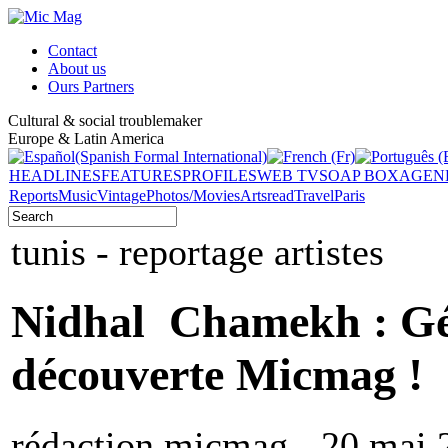
Contact
About us
Ours Partners
Cultural & social troublemaker
Europe & Latin America
HEADLINES
FEATURES
PROFILES
WEB TV
SOAP BOX
AGEN
Reports
Music
Vintage
Photos/Movies
Arts
read
Travel
Paris
tunis - reportage artistes
Nidhal Chamekh : Géni
découverte Micmag !
rédaction micmag - 20 mai 