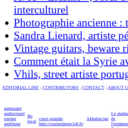
interculturel
Photographie ancienne : t
Sandra Lienard, artiste pé
Vintage guitars, beware ri
Comment était la Syrie av
Vhils, street artiste portu
EDITORIAL LINE
-
CONTRIBUTORS
-
CONTACT
-
ABOUT 
partenaire
audiovisuel
Le studio
Be
europe
cours gratuits
Akhabacom
de
local
amérique
http://coursenligne1s6.fr/
l'ermitag