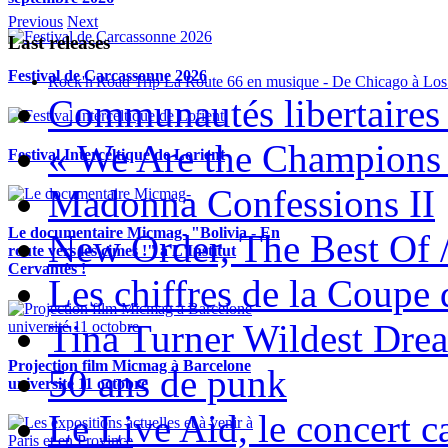
Previous
Next
Last releases
Festival de Carcassonne 2026
Rock'n'Road Trip La Route 66 en musique - De Chicago à Los
Communautés libertaires 
« We Are the Champions
Festival Interceltique de Lorient
Madonna Confessions II
Le documentaire Micmag- "Bolivia - En
New Order, The Best Of 
route vers les cimes !" à L'Institut
Cervantès !
Les chiffres de la Coup
Tina Turner Wildest Dre
Projection film Micmag à Barcelone
50 ans de punk
université 11 octobre
Le Live Aid, le concert ca