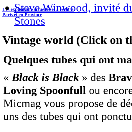
Steve Winwood, invité d
Les expositions actuelles et à venir à
Paris et en Province
Stones
Vintage world (Click on th
Quelques tubes qui ont ma
«
Black is Black
» des
Brav
Loving Spoonfull
ou encor
Micmag vous propose de déc
uns des tubes qui ont ponct