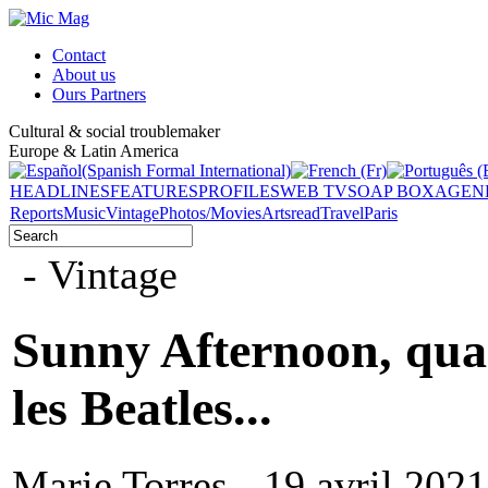
Contact
About us
Ours Partners
Cultural & social troublemaker
Europe & Latin America
HEADLINES
FEATURES
PROFILES
WEB TV
SOAP BOX
AGEN
Reports
Music
Vintage
Photos/Movies
Arts
read
Travel
Paris
- Vintage
Sunny Afternoon, qua
les Beatles...
Marie Torres - 19 avril 2021