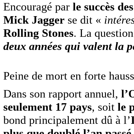
Encouragé par
le succès de
Mick Jagger
se dit «
intére
Rolling Stones
. La question
deux années qui valent la p
Peine de mort en forte haus
Dans son rapport annuel,
l
seulement 17 pays
, soit
le 
bond principalement dû à l’
plus que doublé l’an passé