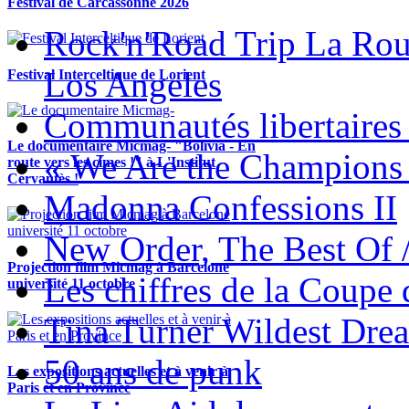
Festival de Carcassonne 2026
Rock'n'Road Trip La Rou
Los Angeles
Festival Interceltique de Lorient
Communautés libertaires 
Le documentaire Micmag- "Bolivia - En
« We Are the Champions
route vers les cimes !" à L'Institut
Cervantès !
Madonna Confessions II
New Order, The Best Of 
Projection film Micmag à Barcelone
Les chiffres de la Coup
université 11 octobre
Tina Turner Wildest Dre
50 ans de punk
Les expositions actuelles et à venir à
Paris et en Province