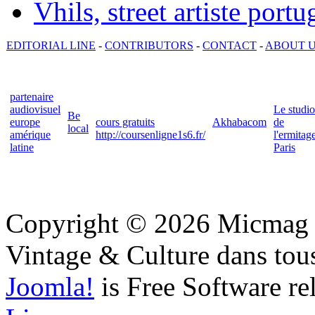
Vhils, street artiste portu
EDITORIAL LINE
-
CONTRIBUTORS
-
CONTACT
-
ABOUT 
partenaire
audiovisuel
Le studio
Be
europe
cours gratuits
Akhabacom
de
local
amérique
http://coursenligne1s6.fr/
l'ermitag
latine
Paris
Copyright © 2026 Micmag : 
Vintage & Culture dans tous
Joomla!
is Free Software re