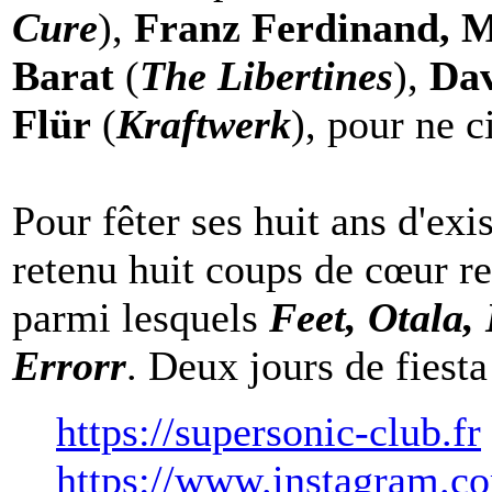
Cure
),
Franz Ferdinand, M
Barat
(
The Libertines
),
Da
Flür
(
Kraftwerk
), pour ne c
Pour fêter ses huit ans d'ex
retenu huit coups de cœur r
parmi lesquels
Feet, Otala,
Errorr
. Deux jours de fiesta
https://supersonic-club.fr
https://www.instagram.co