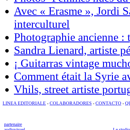
Avec « Erasme », Jordi S
interculturel
Photographie ancienne : t
Sandra Lienard, artiste pé
¡ Guitarras vintage mucho
Comment était la Syrie av
Vhils, street artiste portu
LINEA EDITORIALE
-
COLABORADORES
-
CONTACTO
-
Q
partenaire
audiovisuel
Le studio