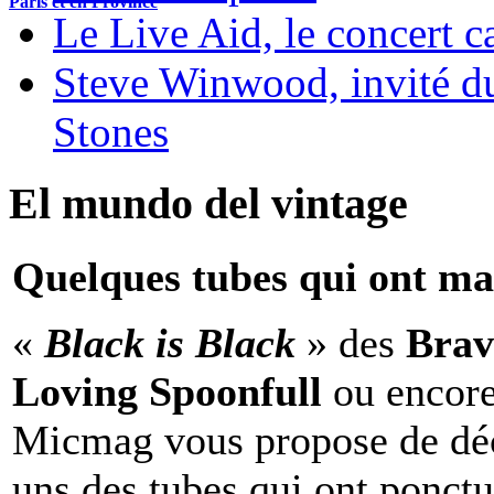
Paris et en Province
Le Live Aid, le concert ca
Steve Winwood, invité d
Stones
El mundo del vintage
Quelques tubes qui ont ma
«
Black is Black
» des
Brav
Loving Spoonfull
ou encor
Micmag vous propose de déc
uns des tubes qui ont ponct