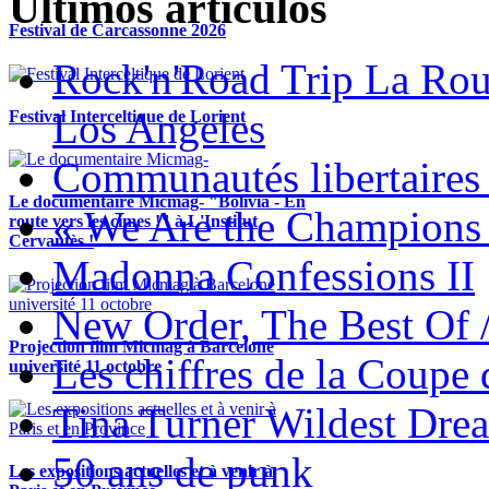
Ultimos articulos
Festival de Carcassonne 2026
Rock'n'Road Trip La Rou
Los Angeles
Festival Interceltique de Lorient
Communautés libertaires 
Le documentaire Micmag- "Bolivia - En
« We Are the Champions
route vers les cimes !" à L'Institut
Cervantès !
Madonna Confessions II
New Order, The Best Of 
Projection film Micmag à Barcelone
Les chiffres de la Coup
université 11 octobre
Tina Turner Wildest Dre
50 ans de punk
Les expositions actuelles et à venir à