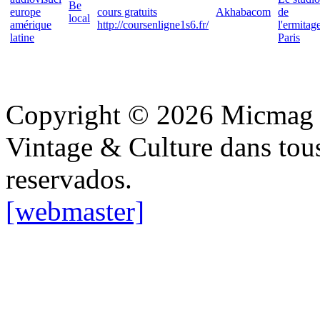
Be
europe
cours gratuits
Akhabacom
de
local
amérique
http://coursenligne1s6.fr/
l'ermitag
latine
Paris
Copyright © 2026 Micmag : 
Vintage & Culture dans tous
reservados.
[webmaster]