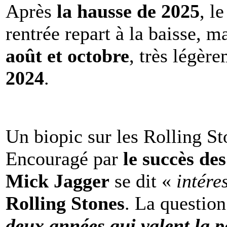
Après
la hausse de 2025
, l
rentrée repart à la baisse, m
août et octobre
, très légèr
2024
.
Un biopic sur les Rolling St
Encouragé par
le succès de
Mick Jagger
se dit «
intére
Rolling Stones
. La question
deux années qui valent la p