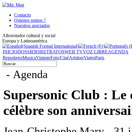
Contacto
Quienes somos ?
Nuestros asociados
Alborotador cultural y social
Europa y Latinoamérica
INICIO
DOSSIERS
RETRATOS
WEB TV
VOZ LIBRE
AGENDA
Reportajes
Musica
Vintage
Foto/Ciné
Arts
leer
Viajes
Paris
- Agenda
Supersonic Club : Le c
célèbre son anniversair
Jean-Christophe Mary - 31 