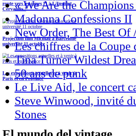
« We Are the Champions
route vers les cimes !" à L'Institut
Cervantès !
Madonna Confessions II
New Order, The Best Of 
Projection film Micmag à Barcelone
Les chiffres de la Coup
université 11 octobre
Tina Turner Wildest Dre
50 ans de punk
Les expositions actuelles et à venir à
Paris et en Province
Le Live Aid, le concert ca
Steve Winwood, invité d
Stones
El mundo del vintage