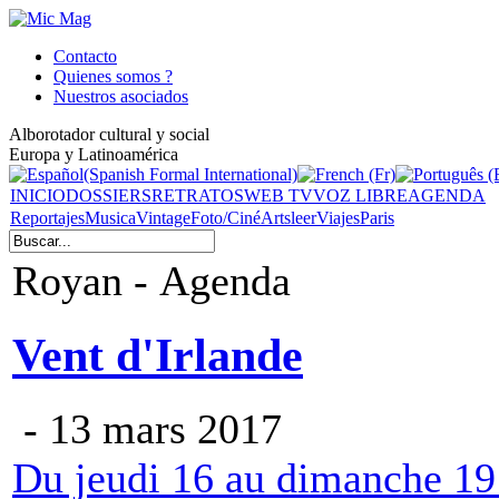
Contacto
Quienes somos ?
Nuestros asociados
Alborotador cultural y social
Europa y Latinoamérica
INICIO
DOSSIERS
RETRATOS
WEB TV
VOZ LIBRE
AGENDA
Reportajes
Musica
Vintage
Foto/Ciné
Arts
leer
Viajes
Paris
Royan - Agenda
Vent d'Irlande
- 13 mars 2017
Du jeudi 16 au dimanche 19 