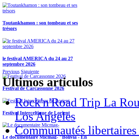
Toutankhamon : son tombeau et ses
trésors
le festival AMERICA du 24 au 27
septembre 2026
Previous
Siguiente
Ultimos articulos
Festival de Carcassonne 2026
Rock'n'Road Trip La Rou
Los Angeles
Festival Interceltique de Lorient
Communautés libertaires 
Le documentaire Micmag- "Bolivia - En