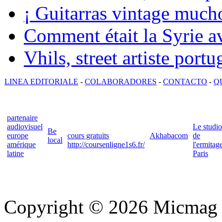
¡ Guitarras vintage mucho
Comment était la Syrie av
Vhils, street artiste portu
LINEA EDITORIALE
-
COLABORADORES
-
CONTACTO
-
Q
partenaire
audiovisuel
Le studio
Be
europe
cours gratuits
Akhabacom
de
local
amérique
http://coursenligne1s6.fr/
l'ermitag
latine
Paris
Copyright © 2026 Micmag : 