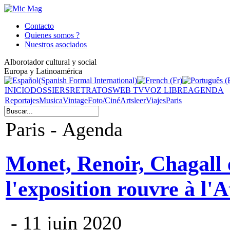
Contacto
Quienes somos ?
Nuestros asociados
Alborotador cultural y social
Europa y Latinoamérica
INICIO
DOSSIERS
RETRATOS
WEB TV
VOZ LIBRE
AGENDA
Reportajes
Musica
Vintage
Foto/Ciné
Arts
leer
Viajes
Paris
Paris - Agenda
Monet, Renoir, Chagall
l'exposition rouvre à l'
- 11 juin 2020