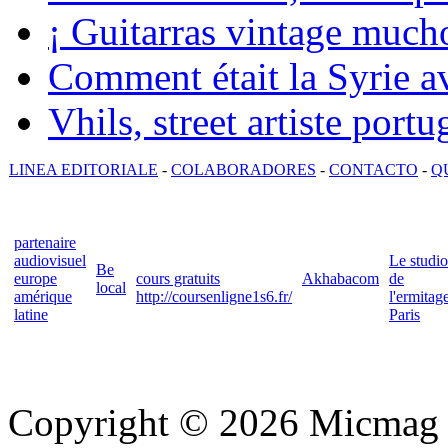
¡ Guitarras vintage mucho
Comment était la Syrie av
Vhils, street artiste portu
LINEA EDITORIALE
-
COLABORADORES
-
CONTACTO
-
Q
partenaire
audiovisuel
Le studio
Be
europe
cours gratuits
Akhabacom
de
local
amérique
http://coursenligne1s6.fr/
l'ermitag
latine
Paris
Copyright © 2026 Micmag : 