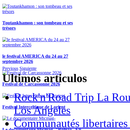
Toutankhamon : son tombeau et ses
trésors
le festival AMERICA du 24 au 27
septembre 2026
Previous
Siguiente
Ultimos articulos
Festival de Carcassonne 2026
Rock'n'Road Trip La Rou
Los Angeles
Festival Interceltique de Lorient
Communautés libertaires 
Le documentaire Micmag- "Bolivia - En