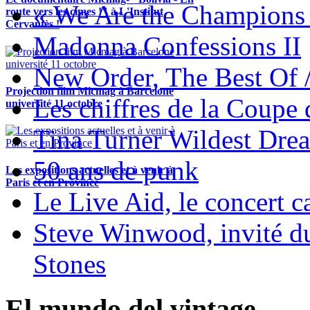
« We Are the Champions
route vers les cimes !" à L'Institut
Cervantès !
Madonna Confessions II
New Order, The Best Of 
Projection film Micmag à Barcelone
Les chiffres de la Coup
université 11 octobre
Tina Turner Wildest Dre
50 ans de punk
Les expositions actuelles et à venir à
Paris et en Province
Le Live Aid, le concert ca
Steve Winwood, invité d
Stones
El mundo del vintage