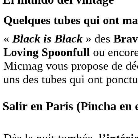
Quelques tubes qui ont ma
«
Black is Black
» des
Brav
Loving Spoonfull
ou encor
Micmag vous propose de déc
uns des tubes qui ont ponct
Salir en Paris (Pincha en e
Dès la nuit tombée,
l’intéri