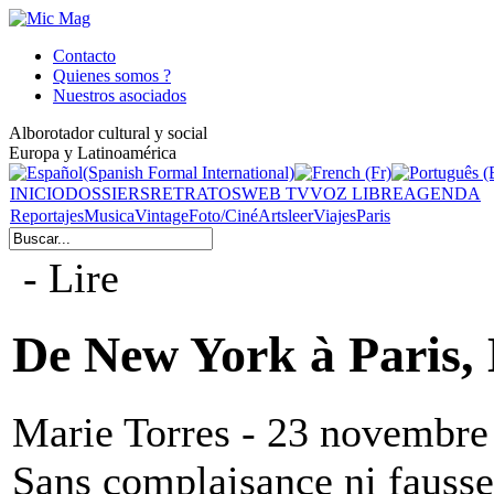
Contacto
Quienes somos ?
Nuestros asociados
Alborotador cultural y social
Europa y Latinoamérica
INICIO
DOSSIERS
RETRATOS
WEB TV
VOZ LIBRE
AGENDA
Reportajes
Musica
Vintage
Foto/Ciné
Arts
leer
Viajes
Paris
- Lire
De New York à Paris, 
Marie Torres - 23 novembre
Sans complaisance ni fausse