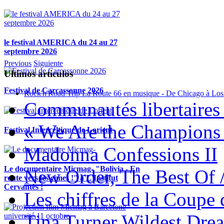
le festival AMERICA du 24 au 27
septembre 2026
Previous
Siguiente
Ultimos articulos
Festival de Carcassonne 2026
Rock'n'Road Trip La Route 66 en musique - De Chicago à Los
Communautés libertaires 
« We Are the Champions
Festival Interceltique de Lorient
Madonna Confessions II
Le documentaire Micmag- "Bolivia - En
New Order, The Best Of 
route vers les cimes !" à L'Institut
Cervantès !
Les chiffres de la Coup
Tina Turner Wildest Dre