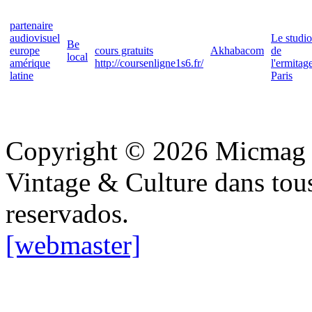
partenaire
audiovisuel
Le studio
Be
europe
cours gratuits
Akhabacom
de
local
amérique
http://coursenligne1s6.fr/
l'ermitag
latine
Paris
Copyright © 2026 Micmag : 
Vintage & Culture dans tous
reservados.
[webmaster]