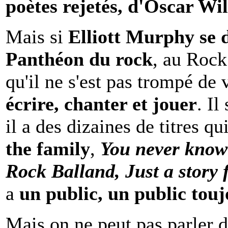
poètes rejetés, d'Oscar W
Mais si
Elliott Murphy se d
Panthéon du rock
, au Rock
qu'il ne s'est pas trompé de 
écrire, chanter et jouer
. Il
il a des dizaines de titres q
the family
,
You never know 
Rock Balland, Just a story
a
un public, un public touj
Mais on ne peut pas parler d