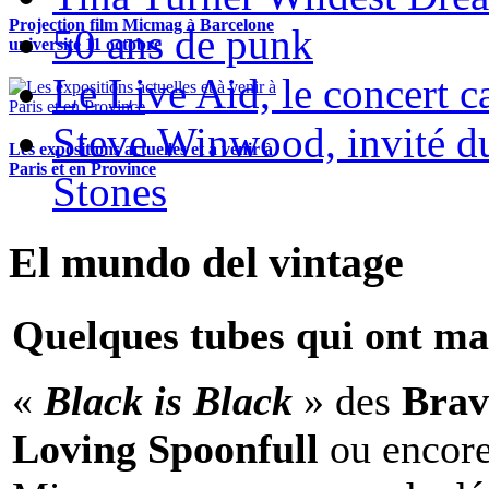
Projection film Micmag à Barcelone
50 ans de punk
université 11 octobre
Le Live Aid, le concert ca
Steve Winwood, invité d
Les expositions actuelles et à venir à
Paris et en Province
Stones
El mundo del vintage
Quelques tubes qui ont ma
«
Black is Black
» des
Brav
Loving Spoonfull
ou encor