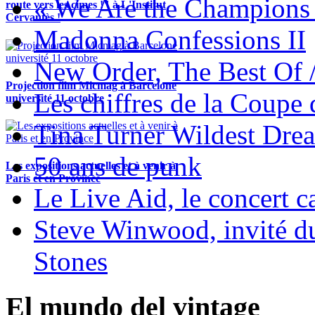
« We Are the Champions
route vers les cimes !" à L'Institut
Cervantès !
Madonna Confessions II
New Order, The Best Of 
Projection film Micmag à Barcelone
Les chiffres de la Coup
université 11 octobre
Tina Turner Wildest Dre
50 ans de punk
Les expositions actuelles et à venir à
Paris et en Province
Le Live Aid, le concert ca
Steve Winwood, invité d
Stones
El mundo del vintage