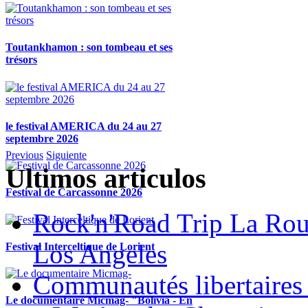
Toutankhamon : son tombeau et ses
trésors
le festival AMERICA du 24 au 27
septembre 2026
Previous
Siguiente
Ultimos articulos
Festival de Carcassonne 2026
Rock'n'Road Trip La Rou
Los Angeles
Festival Interceltique de Lorient
Communautés libertaires 
Le documentaire Micmag- "Bolivia - En