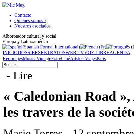
Contacto
Quienes somos ?
Nuestros asociados
Alborotador cultural y social
Europa y Latinoamérica
INICIO
DOSSIERS
RETRATOS
WEB TV
VOZ LIBRE
AGENDA
Reportajes
Musica
Vintage
Foto/Ciné
Arts
leer
Viajes
Paris
- Lire
« Caledonian Road »
les travers de la sociét
Marie Torres - 12 septembr