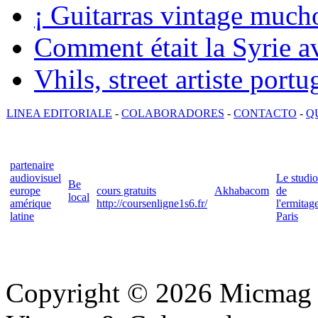
¡ Guitarras vintage mucho
Comment était la Syrie av
Vhils, street artiste portu
LINEA EDITORIALE
-
COLABORADORES
-
CONTACTO
-
Q
partenaire
audiovisuel
Le studio
Be
europe
cours gratuits
Akhabacom
de
local
amérique
http://coursenligne1s6.fr/
l'ermitag
latine
Paris
Copyright © 2026 Micmag : 