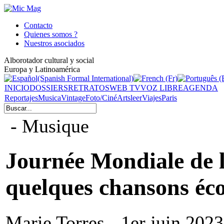
Contacto
Quienes somos ?
Nuestros asociados
Alborotador cultural y social
Europa y Latinoamérica
INICIO
DOSSIERS
RETRATOS
WEB TV
VOZ LIBRE
AGENDA
Reportajes
Musica
Vintage
Foto/Ciné
Arts
leer
Viajes
Paris
- Musique
Journée Mondiale de 
quelques chansons éco
Marie Torres - 1er juin 2023