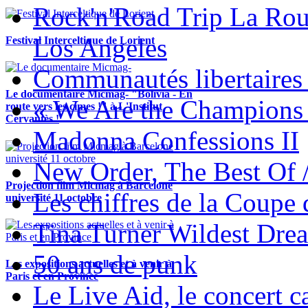
Rock'n'Road Trip La Rou
Los Angeles
Festival Interceltique de Lorient
Communautés libertaires 
Le documentaire Micmag- "Bolivia - En
« We Are the Champions
route vers les cimes !" à L'Institut
Cervantès !
Madonna Confessions II
New Order, The Best Of 
Projection film Micmag à Barcelone
Les chiffres de la Coup
université 11 octobre
Tina Turner Wildest Dre
50 ans de punk
Les expositions actuelles et à venir à
Paris et en Province
Le Live Aid, le concert ca