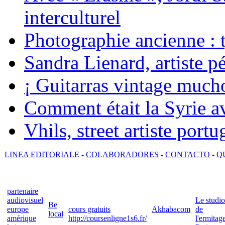
interculturel
Photographie ancienne : t
Sandra Lienard, artiste pé
¡ Guitarras vintage mucho
Comment était la Syrie av
Vhils, street artiste portu
LINEA EDITORIALE
-
COLABORADORES
-
CONTACTO
-
Q
partenaire
audiovisuel
Le studio
Be
europe
cours gratuits
Akhabacom
de
local
amérique
http://coursenligne1s6.fr/
l'ermitag