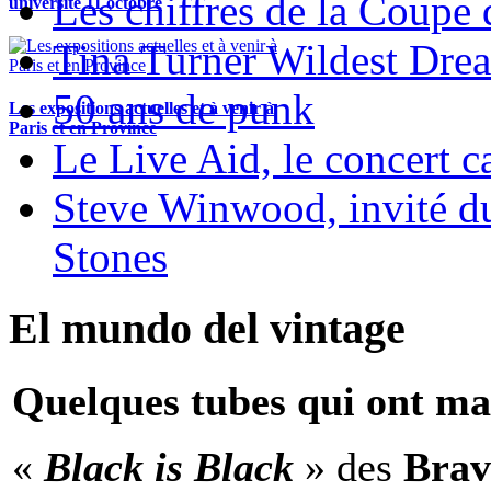
Les chiffres de la Coup
université 11 octobre
Tina Turner Wildest Dre
50 ans de punk
Les expositions actuelles et à venir à
Paris et en Province
Le Live Aid, le concert ca
Steve Winwood, invité d
Stones
El mundo del vintage
Quelques tubes qui ont ma
«
Black is Black
» des
Brav