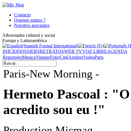
Contacto
Quienes somos ?
Nuestros asociados
Alborotador cultural y social
Europa y Latinoamérica
INICIO
DOSSIERS
RETRATOS
WEB TV
VOZ LIBRE
AGENDA
Reportajes
Musica
Vintage
Foto/Ciné
Arts
leer
Viajes
Paris
Paris-New Morning -
Hermeto Pascoal : "O 
acredito sou eu !"
Production Micmag -