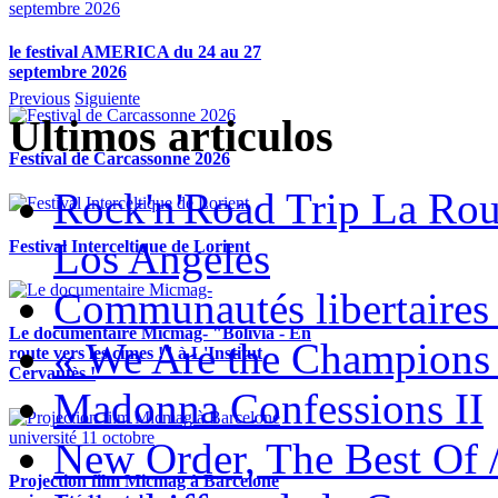
le festival AMERICA du 24 au 27
septembre 2026
Previous
Siguiente
Ultimos articulos
Festival de Carcassonne 2026
Rock'n'Road Trip La Rou
Los Angeles
Festival Interceltique de Lorient
Communautés libertaires 
Le documentaire Micmag- "Bolivia - En
« We Are the Champions
route vers les cimes !" à L'Institut
Cervantès !
Madonna Confessions II
New Order, The Best Of 
Projection film Micmag à Barcelone