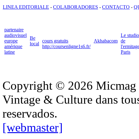
LINEA EDITORIALE
-
COLABORADORES
-
CONTACTO
-
Q
partenaire
audiovisuel
Le studio
Be
europe
cours gratuits
Akhabacom
de
local
amérique
http://coursenligne1s6.fr/
l'ermitag
latine
Paris
Copyright © 2026 Micmag : 
Vintage & Culture dans tous
reservados.
[webmaster]