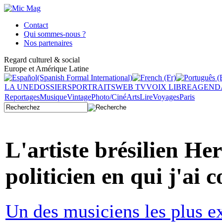
Contact
Qui sommes-nous ?
Nos partenaires
Regard culturel & social
Europe et Amérique Latine
LA UNE
DOSSIERS
PORTRAITS
WEB TV
VOIX LIBRE
AGEND
Reportages
Musique
Vintage
Photo/Ciné
Arts
Lire
Voyages
Paris
L'artiste brésilien He
politicien en qui j'ai 
Un des musiciens les plus ex