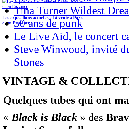
Tina Turner Wildest Dre
Les expositions actuelles et à venir à Paris
50 ans de punk
et en Province
Le Live Aid, le concert ca
Steve Winwood, invité d
Stones
VINTAGE & COLLECT
Quelques tubes qui ont ma
«
Black is Black
» des
Brav