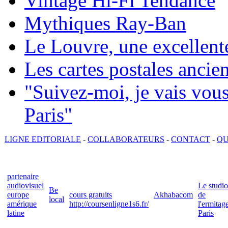
Vintage Hi-Fi Tendance
Mythiques Ray-Ban
Le Louvre, une excellente
Les cartes postales ancie
"Suivez-moi, je vais vou
Paris"
LIGNE EDITORIALE
-
COLLABORATEURS
-
CONTACT
-
QU
partenaire
audiovisuel
Le studio
Be
europe
cours gratuits
Akhabacom
de
local
amérique
http://coursenligne1s6.fr/
l'ermitag
latine
Paris