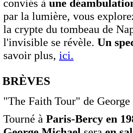
conviés à
une déambulation 
par la lumière, vous explore
la crypte du tombeau de Nap
l'invisible se révèle.
Un spe
savoir plus,
ici.
BRÈVES
"The Faith Tour" de George 
Tourné à
Paris-Bercy en 1
George Michael
sera
en sal