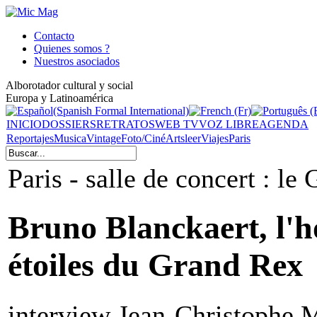
Contacto
Quienes somos ?
Nuestros asociados
Alborotador cultural y social
Europa y Latinoamérica
INICIO
DOSSIERS
RETRATOS
WEB TV
VOZ LIBRE
AGENDA
Reportajes
Musica
Vintage
Foto/Ciné
Arts
leer
Viajes
Paris
Paris - salle de concert : le
Bruno Blanckaert, l'ho
étoiles du Grand Rex
interview Jean-Christophe 