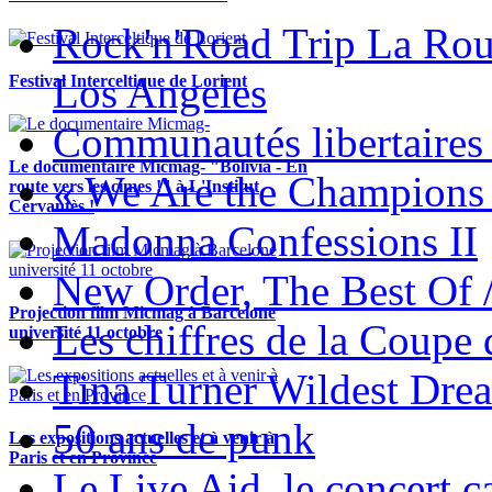
Rock'n'Road Trip La Rou
Los Angeles
Festival Interceltique de Lorient
Communautés libertaires 
Le documentaire Micmag- "Bolivia - En
« We Are the Champions
route vers les cimes !" à L'Institut
Cervantès !
Madonna Confessions II
New Order, The Best Of 
Projection film Micmag à Barcelone
Les chiffres de la Coup
université 11 octobre
Tina Turner Wildest Dre
50 ans de punk
Les expositions actuelles et à venir à
Paris et en Province
Le Live Aid, le concert ca