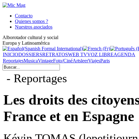
Contacto
Quienes somos ?
Nuestros asociados
Alborotador cultural y social
Europa y Latinoamérica
INICIO
DOSSIERS
RETRATOS
WEB TV
VOZ LIBRE
AGENDA
Reportajes
Musica
Vintage
Foto/Ciné
Arts
leer
Viajes
Paris
- Reportages
Les droits des citoyens
France et en Espagne
Kévin TOMAS (lepetitjournal