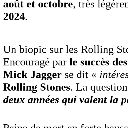
août et octobre
, très légèr
2024
.
Un biopic sur les Rolling St
Encouragé par
le succès de
Mick Jagger
se dit «
intére
Rolling Stones
. La question
deux années qui valent la p
Peine de mort en forte haus