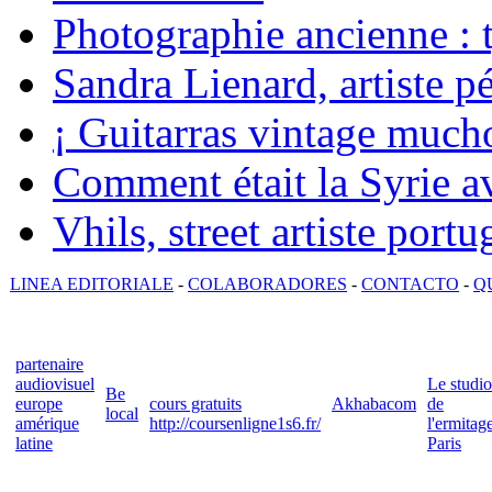
Photographie ancienne : t
Sandra Lienard, artiste pé
¡ Guitarras vintage mucho
Comment était la Syrie av
Vhils, street artiste portu
LINEA EDITORIALE
-
COLABORADORES
-
CONTACTO
-
Q
partenaire
audiovisuel
Le studio
Be
europe
cours gratuits
Akhabacom
de
local
amérique
http://coursenligne1s6.fr/
l'ermitag
latine
Paris