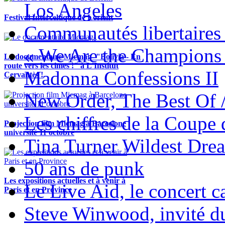
Los Angeles
Festival Interceltique de Lorient
Communautés libertaires 
« We Are the Champions
Le documentaire Micmag- "Bolivia - En
route vers les cimes !" à L'Institut
Madonna Confessions II
Cervantès !
New Order, The Best Of 
Les chiffres de la Coup
Projection film Micmag à Barcelone
université 11 octobre
Tina Turner Wildest Dre
50 ans de punk
Les expositions actuelles et à venir à
Le Live Aid, le concert ca
Paris et en Province
Steve Winwood, invité d