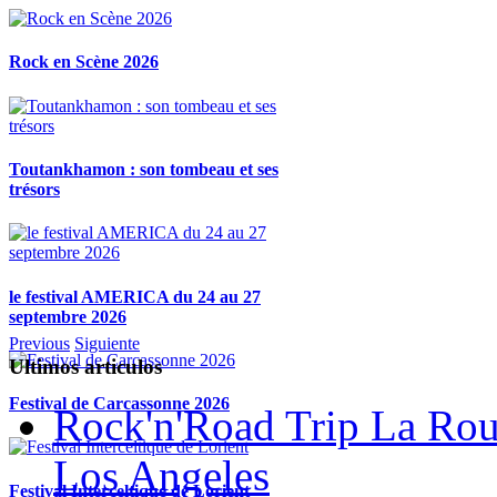
Rock en Scène 2026
Toutankhamon : son tombeau et ses
trésors
le festival AMERICA du 24 au 27
septembre 2026
Previous
Siguiente
Ultimos articulos
Festival de Carcassonne 2026
Rock'n'Road Trip La Rou
Los Angeles
Festival Interceltique de Lorient