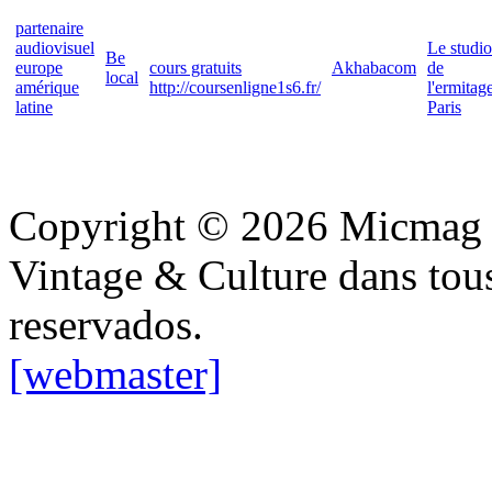
partenaire
audiovisuel
Le studio
Be
europe
cours gratuits
Akhabacom
de
local
amérique
http://coursenligne1s6.fr/
l'ermitag
latine
Paris
Copyright © 2026 Micmag : 
Vintage & Culture dans tous
reservados.
[webmaster]