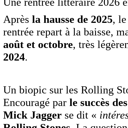
Une rentrée littéraire 2026 e
Après
la hausse de 2025
, l
rentrée repart à la baisse, m
août et octobre
, très légèr
2024
.
Un biopic sur les Rolling St
Encouragé par
le succès de
Mick Jagger
se dit «
intére
Rolling Stones
. La question