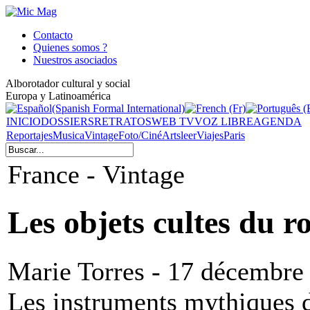
Contacto
Quienes somos ?
Nuestros asociados
Alborotador cultural y social
Europa y Latinoamérica
INICIO
DOSSIERS
RETRATOS
WEB TV
VOZ LIBRE
AGENDA
Reportajes
Musica
Vintage
Foto/Ciné
Arts
leer
Viajes
Paris
France - Vintage
Les objets cultes du r
Marie Torres - 17 décembre
Les instruments mythiques d