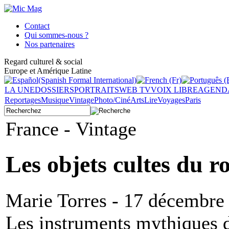
Contact
Qui sommes-nous ?
Nos partenaires
Regard culturel & social
Europe et Amérique Latine
LA UNE
DOSSIERS
PORTRAITS
WEB TV
VOIX LIBRE
AGEND
Reportages
Musique
Vintage
Photo/Ciné
Arts
Lire
Voyages
Paris
France - Vintage
Les objets cultes du r
Marie Torres - 17 décembre
Les instruments mythiques d