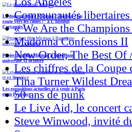
Los Angeles
Communautés libertaires 
Le documentaire Micmag- "Bolivia - En
route vers les cimes !" à L'Institut
« We Are the Champions
Cervantès !
Madonna Confessions II
New Order, The Best Of 
Projection film Micmag à Barcelone
université 11 octobre
Les chiffres de la Coup
Tina Turner Wildest Dre
Les expositions actuelles et à venir à Paris
50 ans de punk
et en Province
Le Live Aid, le concert ca
Steve Winwood, invité d