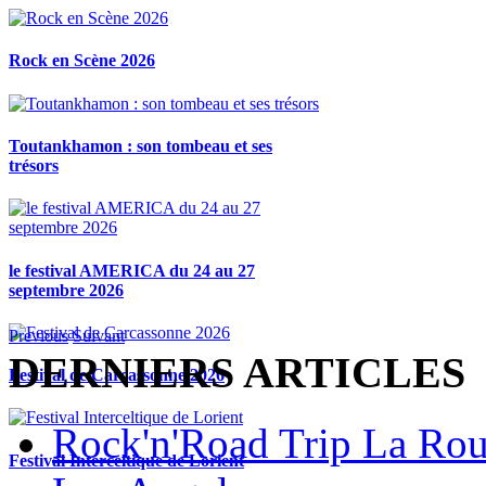
Rock en Scène 2026
Toutankhamon : son tombeau et ses
trésors
le festival AMERICA du 24 au 27
septembre 2026
Previous
Suivant
DERNIERS ARTICLES
Festival de Carcassonne 2026
Rock'n'Road Trip La Rou
Festival Interceltique de Lorient