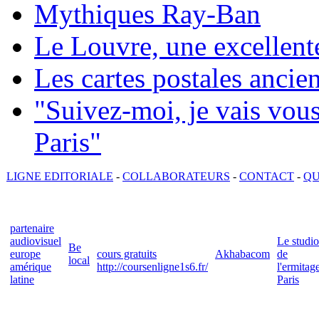
Mythiques Ray-Ban
Le Louvre, une excellente
Les cartes postales ancie
"Suivez-moi, je vais vou
Paris"
LIGNE EDITORIALE
-
COLLABORATEURS
-
CONTACT
-
QU
partenaire
audiovisuel
Le studio
Be
europe
cours gratuits
Akhabacom
de
local
amérique
http://coursenligne1s6.fr/
l'ermitag
latine
Paris