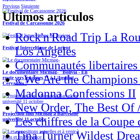
Previous
Siguiente
Ultimos articulos
Festival de Carcassonne 2026
Rock'n'Road Trip La Rou
Los Angeles
Festival Interceltique de Lorient
Communautés libertaires 
Le documentaire Micmag- "Bolivia - En
« We Are the Champions
route vers les cimes !" à L'Institut
Cervantès !
Madonna Confessions II
New Order, The Best Of 
Projection film Micmag à Barcelone
Les chiffres de la Coup
université 11 octobre
Tina Turner Wildest Dre