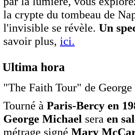
par la lumière, vous explore
la crypte du tombeau de Nap
l'invisible se révèle.
Un spe
savoir plus,
ici.
Ultima hora
"The Faith Tour" de George 
Tourné à
Paris-Bercy en 1
George Michael
sera
en sal
métrage signé
Mary McCar