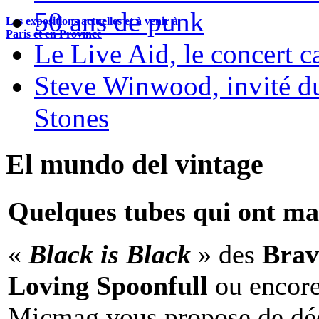
50 ans de punk
Les expositions actuelles et à venir à
Paris et en Province
Le Live Aid, le concert ca
Steve Winwood, invité d
Stones
El mundo del vintage
Quelques tubes qui ont ma
«
Black is Black
» des
Brav
Loving Spoonfull
ou encor
Micmag vous propose de déc