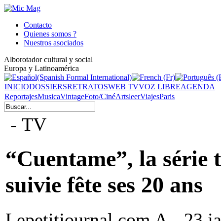
Contacto
Quienes somos ?
Nuestros asociados
Alborotador cultural y social
Europa y Latinoamérica
INICIO
DOSSIERS
RETRATOS
WEB TV
VOZ LIBRE
AGENDA
Reportajes
Musica
Vintage
Foto/Ciné
Arts
leer
Viajes
Paris
- TV
“Cuentame”, la série t
suivie fête ses 20 ans
Lepetitjournal.com A - 23 j