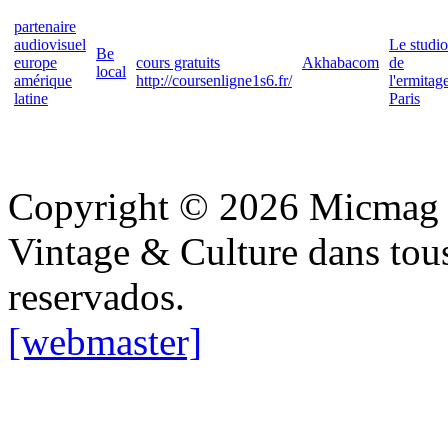
partenaire
audiovisuel
Le studio
Be
europe
cours gratuits
Akhabacom
de
local
amérique
http://coursenligne1s6.fr/
l'ermitag
latine
Paris
Copyright © 2026 Micmag : 
Vintage & Culture dans tous
reservados.
[webmaster]