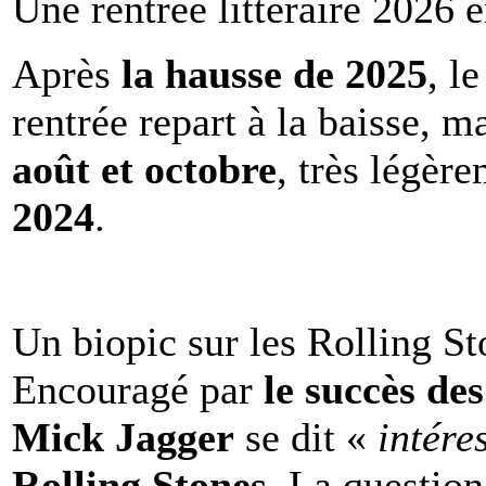
Une rentrée littéraire 2026 e
Après
la hausse de 2025
, l
rentrée repart à la baisse, m
août et octobre
, très légèr
2024
.
Un biopic sur les Rolling St
Encouragé par
le succès de
Mick Jagger
se dit «
intére
Rolling Stones
. La question