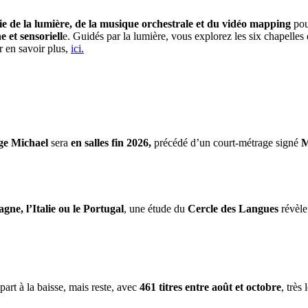
e de la lumière, de la musique orchestrale et du vidéo mapping
pou
et sensoriell
e. Guidés par la lumière, vous explorez les six chapelle
r en savoir plus,
ici.
ge Michael
sera
en salles fin 2026,
précédé d’un court-métrage signé
M
gne, l’Italie ou le Portugal
, une étude du
Cercle des Langues
révèle
part à la baisse, mais reste, avec
461 titres entre août et octobre
, très