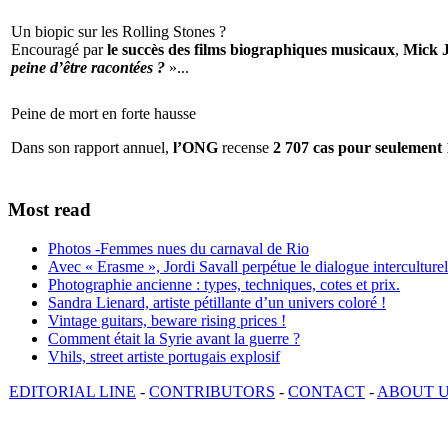
Un biopic sur les Rolling Stones ?
Encouragé par
le succès des films biographiques musicaux
,
Mick 
peine d’être racontées ?
»...
Peine de mort en forte hausse
Dans son rapport annuel,
l’ONG
recense
2 707 cas pour seulement 
Most read
Photos -Femmes nues du carnaval de Rio
Avec « Erasme », Jordi Savall perpétue le dialogue interculturel
Photographie ancienne : types, techniques, cotes et prix.
Sandra Lienard, artiste pétillante d’un univers coloré !
Vintage guitars, beware rising prices !
Comment était la Syrie avant la guerre ?
Vhils, street artiste portugais explosif
EDITORIAL LINE
-
CONTRIBUTORS
-
CONTACT
-
ABOUT 