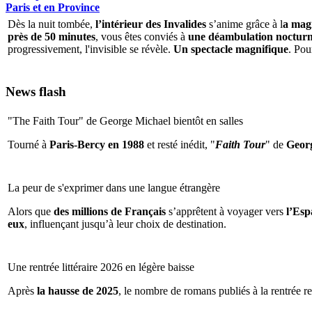
Paris et en Province
Dès la nuit tombée,
l’intérieur des Invalides
s’anime grâce à l
a magi
près de 50 minutes
, vous êtes conviés à
une déambulation nocturne 
progressivement, l'invisible se révèle.
Un spectacle magnifique
. Pou
News flash
"The Faith Tour" de George Michael bientôt en salles
Tourné à
Paris-Bercy en 1988
et resté inédit, "
Faith Tour
" de
Geor
La peur de s'exprimer dans une langue étrangère
Alors que
des millions de Français
s’apprêtent à voyager vers
l’Espa
eux
, influençant jusqu’à leur choix de destination.
Une rentrée littéraire 2026 en légère baisse
Après
la hausse de 2025
, le nombre de romans publiés à la rentrée re