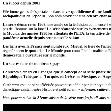
Un succès depuis 2001
Elle immerge les téléspectateurs dans
la vie quotidienne d’une famil
sociopolitique de l'époque
. Son nom provient d'
une célèbre chans
La série démarre en 1968,
une année ou la télévision commence à ent
pas de l’homme sur la lune!
La série s’attarde sur les évènements
l
a Movida des années 1980,les attentats de l’ETA, la tentative de
pandémie actuelle depuis cette nouvelle saison
!
Les liens avec la France sont nombreux
,
Miguel
, le frère de l’acte
régulièrement
le quotidien Le Monde
pour connaître l’actualité en E
démocratie, l’ouverture sur le monde
...
Un succès dans de nombreux pays
Le succès a été tel en Espagne que le concept de la série phare 
République Tchèque
, en
Turquie
, en
Grèce
, au
Mexique
, en
Arge
Cuéntame
est une série télévisée pouvant se définir par le triptyque 
dialectique existant entre Histoire et petit écran : «
informer, cultiver,
Vous pouvez suivre
la 21eme saison de la série tous les jeudi soirs
sur