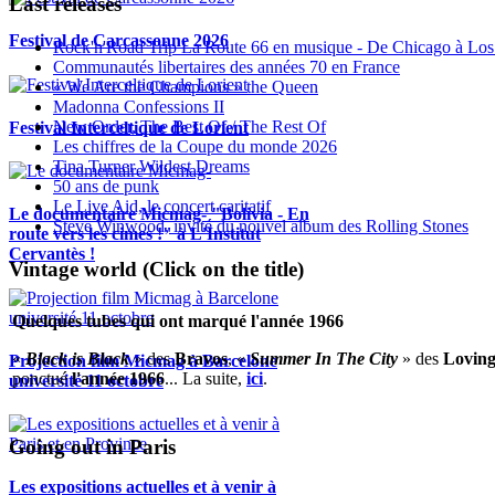
Last releases
Festival de Carcassonne 2026
Rock'n'Road Trip La Route 66 en musique - De Chicago à Los
Communautés libertaires des années 70 en France
« We Are the Champions » the Queen
Madonna Confessions II
New Order, The Best Of / The Rest Of
Festival Interceltique de Lorient
Les chiffres de la Coupe du monde 2026
Tina Turner Wildest Dreams
50 ans de punk
Le Live Aid, le concert caritatif
Le documentaire Micmag- "Bolivia - En
Steve Winwood, invité du nouvel album des Rolling Stones
route vers les cimes !" à L'Institut
Cervantès !
Vintage world (Click on the title)
Quelques tubes qui ont marqué l'année 1966
«
Black is Black
» des
Bravos
, «
Summer In The City
» des
Loving
Projection film Micmag à Barcelone
ponctué
l'année 1966
... La suite,
ici
.
université 11 octobre
Going out in Paris
Les expositions actuelles et à venir à