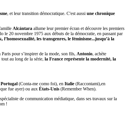
isme
, et leur transition démocratique. C'est aussi
une chronique
 famille
Alcántara
allume leur premier écran et découvre les premiers
llo le 20 novembre 1975 aux débuts de la démocratie, en passant par
k, l’homosexualité, les transgenres, le féminisme...jusqu’à la
à Paris pour s’inspirer de la mode, son fils,
Antonio
, achète
 tout au long de la série,
la France représente la modernité, la
u
Portugal
(Conta-me como foi), en
Italie
(Raccontami),en
 que fue ayer) ou aux
États-Unis
(Remember When).
spécialiste de communication médiatique, dans ses travaux sur la
com !