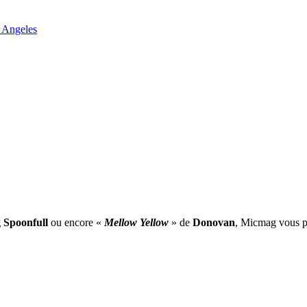
 Angeles
 Spoonfull
ou encore «
Mellow Yellow
» de
Donovan
, Micmag vous pr