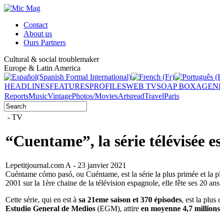
Contact
About us
Ours Partners
Cultural & social troublemaker
Europe & Latin America
HEADLINES
FEATURES
PROFILES
WEB TV
SOAP BOX
AGEN
Reports
Music
Vintage
Photos/Movies
Arts
read
Travel
Paris
- TV
“Cuentame”, la série télévisée es
Lepetitjournal.com A - 23 janvier 2021
Cuéntame cómo pasó, ou Cuéntame, est la série la plus primée et la pl
2001 sur la 1ère chaine de la télévision espagnole, elle fête ses 20 ans
Cette série, qui en est à
sa 21eme saison et 370 épisodes
, est la plu
Estudio General de Medios
(EGM), attire
en moyenne 4,7 millions