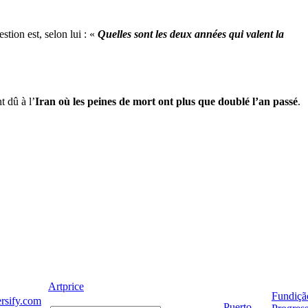
estion est, selon lui : «
Quelles sont les deux années qui valent la
 dû à l’
Iran où les peines de mort ont plus que doublé l’an passé
.
Artprice
Fundiçã
rsify.com
Puerto