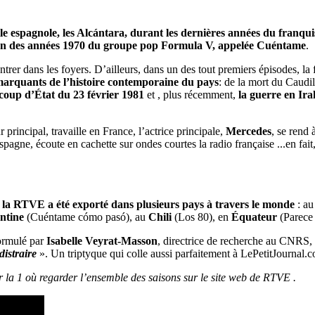
le espagnole, les Alcántara, durant les dernières années du franqu
on des années 1970 du groupe pop Formula V, appelée Cuéntame
.
rer dans les foyers. D’ailleurs, dans un des tout premiers épisodes, la
 marquants de l’histoire contemporaine du pays
: de la mort du Caudi
 coup d’État du 23 février 1981
et , plus récemment,
la guerre en Ira
ur principal, travaille en France, l’actrice principale,
Mercedes
, se rend 
spagne, écoute en cachette sur ondes courtes la radio française ...en fait,
de la RTVE a été exporté dans plusieurs pays à travers le monde
: a
ntine
(Cuéntame cómo pasó), au
Chili
(Los 80), en
Équateur
(Parece
formulé par
Isabelle Veyrat-Masson
, directrice de recherche au CNRS, 
 distraire
». Un triptyque qui colle aussi parfaitement à LePetitJournal.
 la 1 où regarder l’ensemble des saisons sur le site web de RTVE .