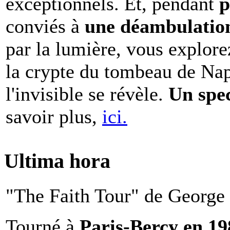
exceptionnels. Et, pendant
p
conviés à
une déambulation 
par la lumière, vous explore
la crypte du tombeau de Nap
l'invisible se révèle.
Un spe
savoir plus,
ici.
Ultima hora
"The Faith Tour" de George 
Tourné à
Paris-Bercy en 1