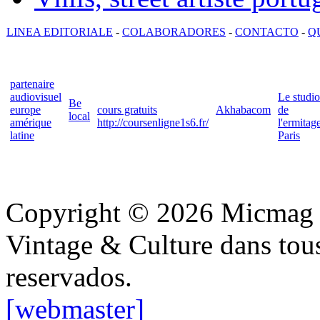
LINEA EDITORIALE
-
COLABORADORES
-
CONTACTO
-
Q
partenaire
audiovisuel
Le studio
Be
europe
cours gratuits
Akhabacom
de
local
amérique
http://coursenligne1s6.fr/
l'ermitag
latine
Paris
Copyright © 2026 Micmag : 
Vintage & Culture dans tous
reservados.
[webmaster]