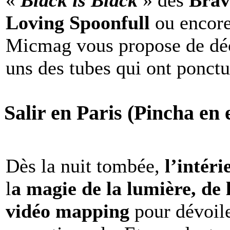
«
Black is Black
» des
Brav
Loving Spoonfull
ou encor
Micmag vous propose de déc
uns des tubes qui ont ponct
Salir en Paris (Pincha en e
Dès la nuit tombée,
l’intéri
l
a magie de la lumière, de 
vidéo mapping
pour dévoile