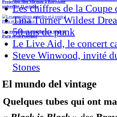
Projection film Micmag à Barcelone
Les chiffres de la Coup
université 11 octobre
Tina Turner Wildest Dre
50 ans de punk
Les expositions actuelles et à venir à
Paris et en Province
Le Live Aid, le concert ca
Steve Winwood, invité d
Stones
El mundo del vintage
Quelques tubes qui ont ma