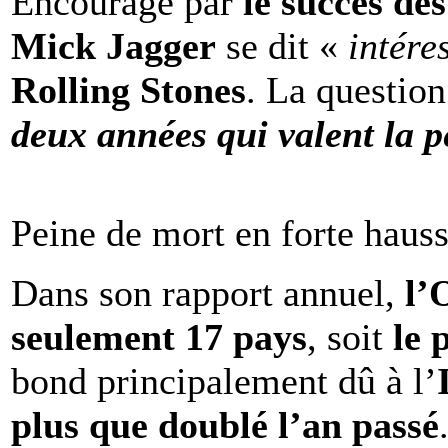
Encouragé par
le succès de
Mick Jagger
se dit «
intére
Rolling Stones
. La question
deux années qui valent la p
Peine de mort en forte haus
Dans son rapport annuel,
l
seulement 17 pays
, soit
le 
bond principalement dû à l’
plus que doublé l’an passé