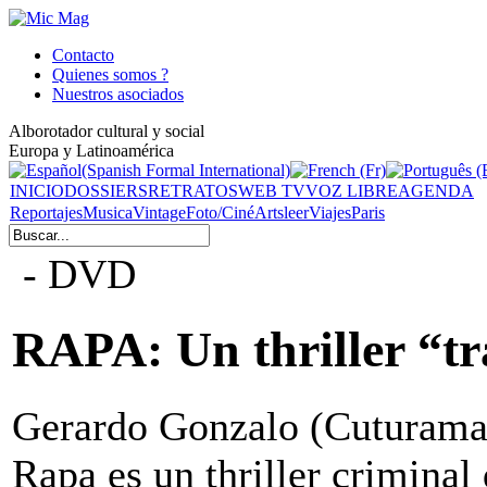
Contacto
Quienes somos ?
Nuestros asociados
Alborotador cultural y social
Europa y Latinoamérica
INICIO
DOSSIERS
RETRATOS
WEB TV
VOZ LIBRE
AGENDA
Reportajes
Musica
Vintage
Foto/Ciné
Arts
leer
Viajes
Paris
- DVD
RAPA: Un thriller “t
Gerardo Gonzalo (Cuturama
Rapa es un thriller criminal