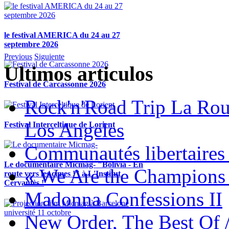
le festival AMERICA du 24 au 27
septembre 2026
Previous
Siguiente
Ultimos articulos
Festival de Carcassonne 2026
Rock'n'Road Trip La Rou
Los Angeles
Festival Interceltique de Lorient
Communautés libertaires 
Le documentaire Micmag- "Bolivia - En
« We Are the Champions
route vers les cimes !" à L'Institut
Cervantès !
Madonna Confessions II
New Order, The Best Of 