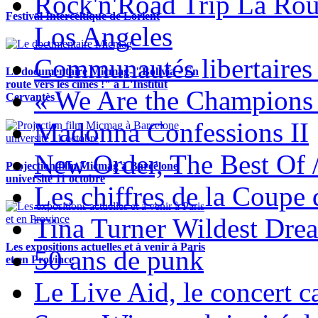
Rock'n'Road Trip La Rou
Festival Interceltique de Lorient
Los Angeles
Communautés libertaires 
Le documentaire Micmag- "Bolivia - En
route vers les cimes !" à L'Institut
« We Are the Champions
Cervantès !
Madonna Confessions II
New Order, The Best Of 
Projection film Micmag à Barcelone
université 11 octobre
Les chiffres de la Coup
Tina Turner Wildest Dre
Les expositions actuelles et à venir à Paris
50 ans de punk
et en Province
Le Live Aid, le concert ca