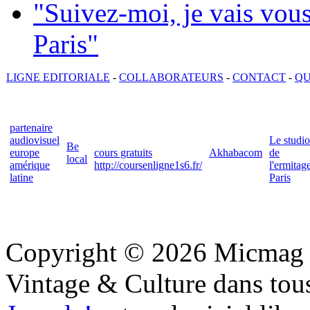
"Suivez-moi, je vais vou
Paris"
LIGNE EDITORIALE
-
COLLABORATEURS
-
CONTACT
-
QU
partenaire
audiovisuel
Le studio
Be
europe
cours gratuits
Akhabacom
de
local
amérique
http://coursenligne1s6.fr/
l'ermitag
latine
Paris
Copyright © 2026 Micmag : 
Vintage & Culture dans tous 