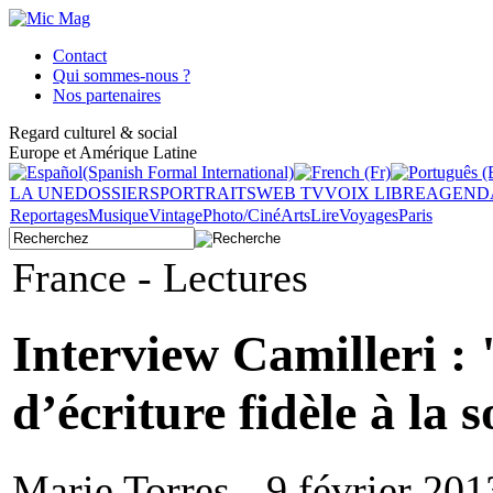
Contact
Qui sommes-nous ?
Nos partenaires
Regard culturel & social
Europe et Amérique Latine
LA UNE
DOSSIERS
PORTRAITS
WEB TV
VOIX LIBRE
AGEND
Reportages
Musique
Vintage
Photo/Ciné
Arts
Lire
Voyages
Paris
France - Lectures
Interview Camilleri : 
d’écriture fidèle à la 
Marie Torres - 9 février 201