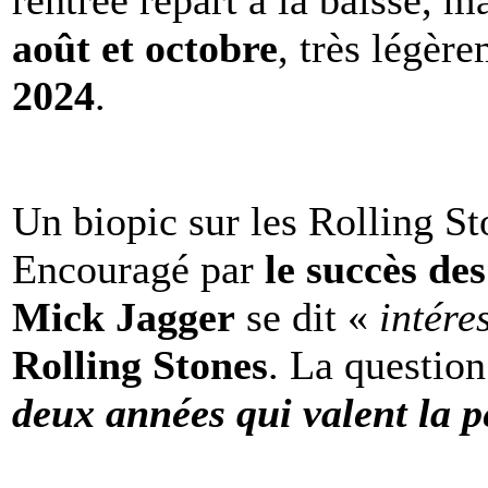
rentrée repart à la baisse, m
août et octobre
, très légèr
2024
.
Un biopic sur les Rolling St
Encouragé par
le succès de
Mick Jagger
se dit «
intére
Rolling Stones
. La question
deux années qui valent la p