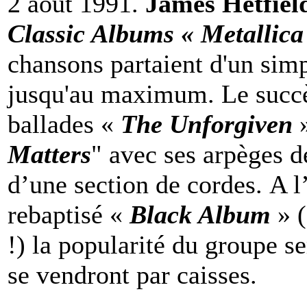
2 août 1991.
James Hetfie
Classic Albums « Metallic
chansons partaient d'un simpl
jusqu'au maximum. Le succè
ballades «
The Unforgiven
»
Matters
" avec ses arpèges de
d’une section de cordes. A l’
rebaptisé «
Black Album
» 
!) la popularité du groupe s
se vendront par caisses.