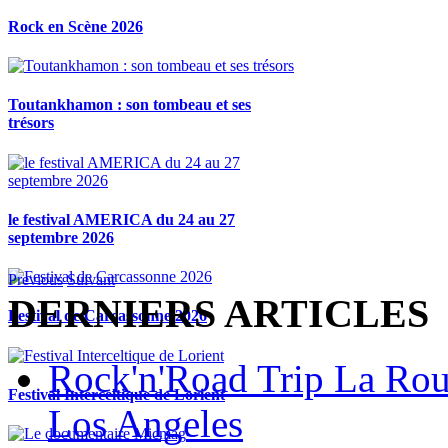
Rock en Scène 2026
Toutankhamon : son tombeau et ses
trésors
le festival AMERICA du 24 au 27
septembre 2026
Previous
Suivant
DERNIERS ARTICLES
Festival de Carcassonne 2026
Rock'n'Road Trip La Rou
Festival Interceltique de Lorient
Los Angeles