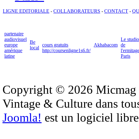
LIGNE EDITORIALE
-
COLLABORATEURS
-
CONTACT
-
QU
partenaire
audiovisuel
Le studio
Be
europe
cours gratuits
Akhabacom
de
local
amérique
http://coursenligne1s6.fr/
l'ermitag
latine
Paris
Copyright © 2026 Micmag : 
Vintage & Culture dans tous 
Joomla!
est un logiciel libr