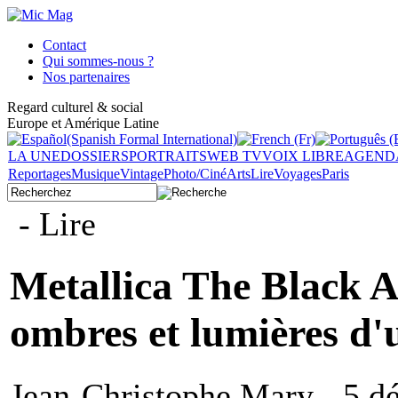
Contact
Qui sommes-nous ?
Nos partenaires
Regard culturel & social
Europe et Amérique Latine
LA UNE
DOSSIERS
PORTRAITS
WEB TV
VOIX LIBRE
AGEND
Reportages
Musique
Vintage
Photo/Ciné
Arts
Lire
Voyages
Paris
- Lire
Metallica The Black A
ombres et lumières d'
Jean-Christophe Mary - 5 