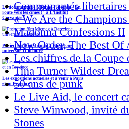
Communautés libertaires 
Le documentaire Micmag- "Bolivia - En
route vers les cimes !" à L'Institut
« We Are the Champions
Cervantès !
Madonna Confessions II
New Order, The Best Of 
Projection film Micmag à Barcelone
université 11 octobre
Les chiffres de la Coup
Tina Turner Wildest Dre
Les expositions actuelles et à venir à Paris
50 ans de punk
et en Province
Le Live Aid, le concert ca
Steve Winwood, invité d
Stones