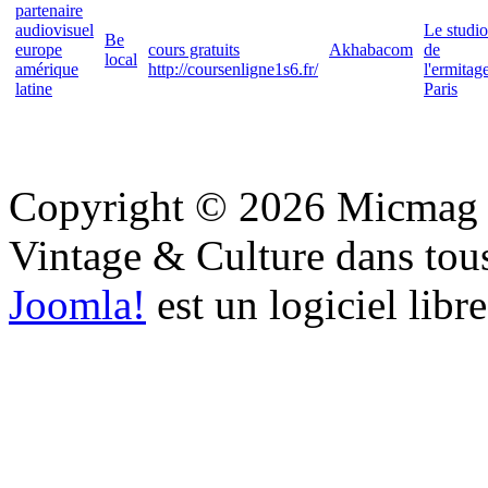
partenaire
audiovisuel
Le studio
Be
europe
cours gratuits
Akhabacom
de
local
amérique
http://coursenligne1s6.fr/
l'ermitag
latine
Paris
Copyright © 2026 Micmag : 
Vintage & Culture dans tous 
Joomla!
est un logiciel libr