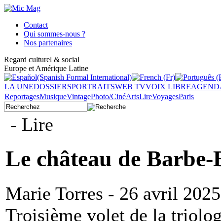
Contact
Qui sommes-nous ?
Nos partenaires
Regard culturel & social
Europe et Amérique Latine
LA UNE
DOSSIERS
PORTRAITS
WEB TV
VOIX LIBRE
AGEND
Reportages
Musique
Vintage
Photo/Ciné
Arts
Lire
Voyages
Paris
- Lire
Le château de Barbe-B
Marie Torres - 26 avril 2025
Troisième volet de la triolo