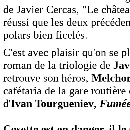
de Javier Cercas, "Le châte
réussi que les deux précéde
polars bien ficelés.
C'est avec plaisir qu'on se p
roman de la triologie de
Jav
retrouve son héros,
Melcho
cafétaria de la gare routière
d'
Ivan Tourgueniev
,
Fumé
Cosette est en danger, il le