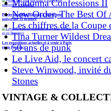
Madonna Confessions II
New Order, The Best Of 
Projection film Micmag à Barcelone
université 11 octobre
Les chiffres de la Coup
Tina Turner Wildest Dre
Les expositions actuelles et à venir à Paris
50 ans de punk
et en Province
Le Live Aid, le concert ca
Steve Winwood, invité d
Stones
VINTAGE & COLLECT