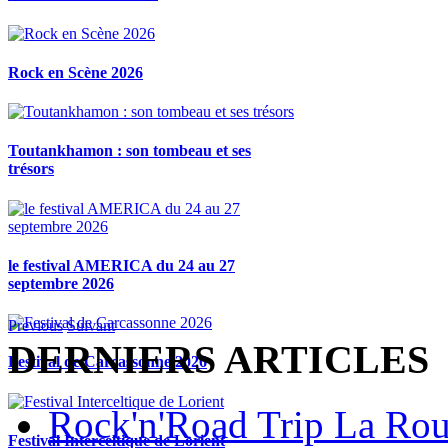
Rock en Scène 2026
Toutankhamon : son tombeau et ses
trésors
le festival AMERICA du 24 au 27
septembre 2026
Previous
Suivant
DERNIERS ARTICLES
Festival de Carcassonne 2026
Rock'n'Road Trip La Rou
Festival Interceltique de Lorient