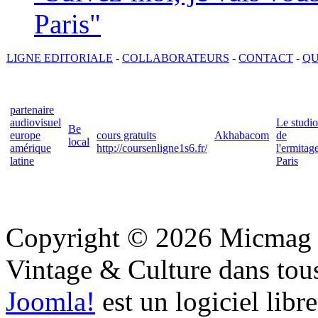
Paris"
LIGNE EDITORIALE
-
COLLABORATEURS
-
CONTACT
-
QU
partenaire
audiovisuel
Le studio
Be
europe
cours gratuits
Akhabacom
de
local
amérique
http://coursenligne1s6.fr/
l'ermitag
latine
Paris
Copyright © 2026 Micmag : 
Vintage & Culture dans tous 
Joomla!
est un logiciel libr