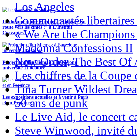
Los Angeles
Communautés libertaires 
Le documentaire Micmag- "Bolivia - En
route vers les cimes !" à L'Institut
« We Are the Champions
Cervantès !
Madonna Confessions II
New Order, The Best Of 
Projection film Micmag à Barcelone
université 11 octobre
Les chiffres de la Coup
Tina Turner Wildest Dre
Les expositions actuelles et à venir à Paris
50 ans de punk
et en Province
Le Live Aid, le concert ca
Steve Winwood, invité d