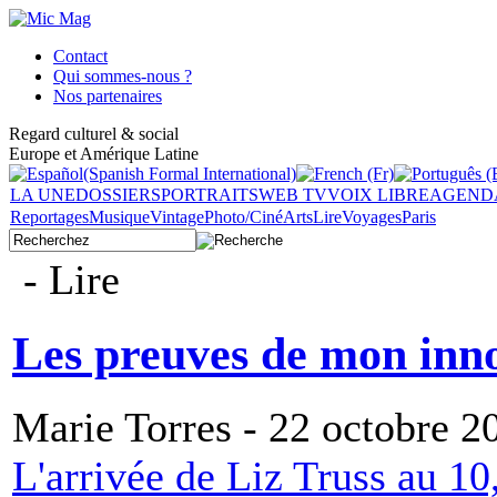
Contact
Qui sommes-nous ?
Nos partenaires
Regard culturel & social
Europe et Amérique Latine
LA UNE
DOSSIERS
PORTRAITS
WEB TV
VOIX LIBRE
AGEND
Reportages
Musique
Vintage
Photo/Ciné
Arts
Lire
Voyages
Paris
- Lire
Les preuves de mon inn
Marie Torres - 22 octobre 2
L'arrivée de Liz Truss au 10