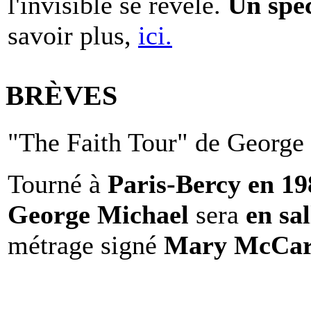
l'invisible se révèle.
Un spe
savoir plus,
ici.
BRÈVES
"The Faith Tour" de George 
Tourné à
Paris-Bercy en 1
George Michael
sera
en sal
métrage signé
Mary McCar