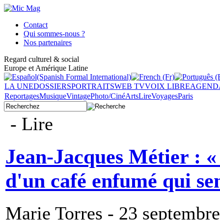
Contact
Qui sommes-nous ?
Nos partenaires
Regard culturel & social
Europe et Amérique Latine
LA UNE
DOSSIERS
PORTRAITS
WEB TV
VOIX LIBRE
AGEND
Reportages
Musique
Vintage
Photo/Ciné
Arts
Lire
Voyages
Paris
- Lire
Jean-Jacques Métier : « 
d'un café enfumé qui sen
Marie Torres - 23 septembr