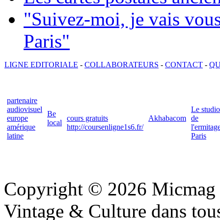
"Suivez-moi, je vais vou
Paris"
LIGNE EDITORIALE
-
COLLABORATEURS
-
CONTACT
-
QU
partenaire
audiovisuel
Le studio
Be
europe
cours gratuits
Akhabacom
de
local
amérique
http://coursenligne1s6.fr/
l'ermitag
latine
Paris
Copyright © 2026 Micmag : 
Vintage & Culture dans tous 