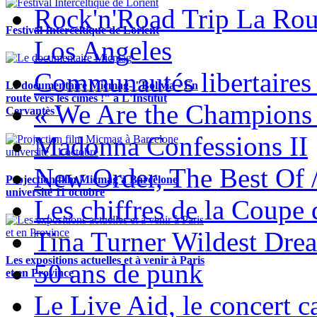
Rock'n'Road Trip La Rou
Festival Interceltique de Lorient
Los Angeles
Communautés libertaires 
Le documentaire Micmag- "Bolivia - En
route vers les cimes !" à L'Institut
« We Are the Champions
Cervantès !
Madonna Confessions II
New Order, The Best Of 
Projection film Micmag à Barcelone
université 11 octobre
Les chiffres de la Coup
Tina Turner Wildest Dre
Les expositions actuelles et à venir à Paris
50 ans de punk
et en Province
Le Live Aid, le concert ca