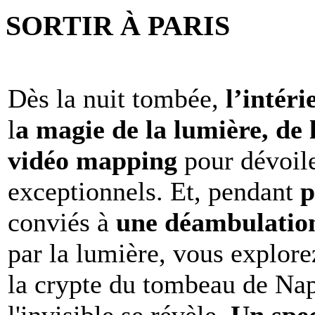
SORTIR À PARIS
Dès la nuit tombée,
l’intéri
l
a magie de la lumière, de 
vidéo mapping
pour dévoile
exceptionnels. Et, pendant
p
conviés à
une déambulation 
par la lumière, vous explore
la crypte du tombeau de Nap
l'invisible se révèle.
Un spe