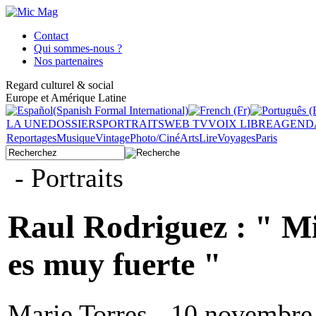
Contact
Qui sommes-nous ?
Nos partenaires
Regard culturel & social
Europe et Amérique Latine
LA UNE
DOSSIERS
PORTRAITS
WEB TV
VOIX LIBRE
AGEND
Reportages
Musique
Vintage
Photo/Ciné
Arts
Lire
Voyages
Paris
- Portraits
Raul Rodriguez : " Mi 
es muy fuerte "
Marie Torres - 10 novembre