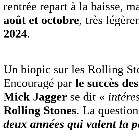
rentrée repart à la baisse, m
août et octobre
, très légèr
2024
.
Un biopic sur les Rolling St
Encouragé par
le succès de
Mick Jagger
se dit «
intére
Rolling Stones
. La question
deux années qui valent la p