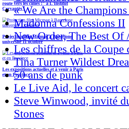
route vers les cimes !" à L'Institut
« We Are the Champions
Cervantès !
Madonna Confessions II
New Order, The Best Of 
Projection film Micmag à Barcelone
université 11 octobre
Les chiffres de la Coup
Tina Turner Wildest Dre
Les expositions actuelles et à venir à Paris
50 ans de punk
et en Province
Le Live Aid, le concert ca
Steve Winwood, invité d
Stones