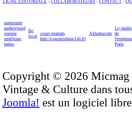
LIGNE EDITORIALE
-
COLLABORATEURS
-
CONTACT
-
QU
partenaire
audiovisuel
Le studio
Be
europe
cours gratuits
Akhabacom
de
local
amérique
http://coursenligne1s6.fr/
l'ermitag
latine
Paris
Copyright © 2026 Micmag : 
Vintage & Culture dans tous 
Joomla!
est un logiciel libr