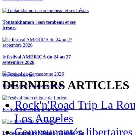
Toutankhamon : son tombeau et ses
trésors
le festival AMERICA du 24 au 27
septembre 2026
Previous
Suivant
DERNIERS ARTICLES
Festival de Carcassonne 2026
Rock'n'Road Trip La Rou
Festival Interceltique de Lorient
Los Angeles
Communautés libertaires 
Le documentaire Micmag- "Bolivia - En