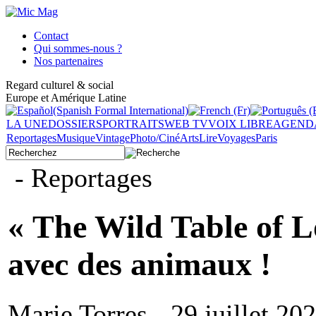
Contact
Qui sommes-nous ?
Nos partenaires
Regard culturel & social
Europe et Amérique Latine
LA UNE
DOSSIERS
PORTRAITS
WEB TV
VOIX LIBRE
AGEND
Reportages
Musique
Vintage
Photo/Ciné
Arts
Lire
Voyages
Paris
- Reportages
« The Wild Table of L
avec des animaux !
Marie Torres - 29 juillet 20