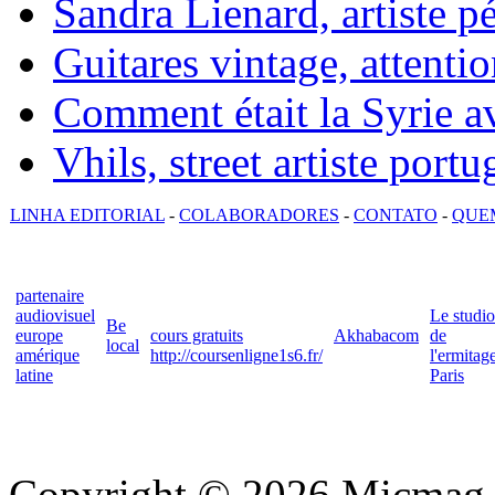
Sandra Lienard, artiste pé
Guitares vintage, attentio
Comment était la Syrie av
Vhils, street artiste portu
LINHA EDITORIAL
-
COLABORADORES
-
CONTATO
-
QUE
partenaire
audiovisuel
Le studio
Be
europe
cours gratuits
Akhabacom
de
local
amérique
http://coursenligne1s6.fr/
l'ermitag
latine
Paris
Copyright © 2026 Micmag : 