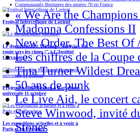
Communautés libertaires des années 70 en France
« We Are the Champions
Festival Interceltique de Lorient
Madonna Confessions II
New Order, The Best Of 
Le documentaire Micmag- "Bolivia - En
route vers les cimes !" à L'Institut
Les chiffres de la Coup
Cervantès !
Tina Turner Wildest Dre
50 ans de punk
Projection film Micmag à Barcelone
université 11 octobre
Le Live Aid, le concert ca
Steve Winwood, invité d
Stones
Les expositions actuelles et à venir à
Paris et en Province