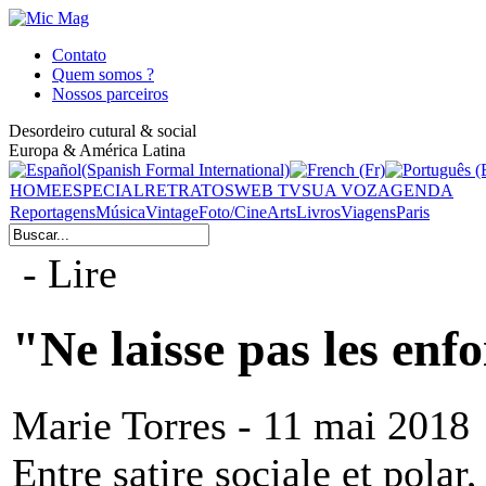
Contato
Quem somos ?
Nossos parceiros
Desordeiro cutural & social
Europa & América Latina
HOME
ESPECIAL
RETRATOS
WEB TV
SUA VOZ
AGENDA
Reportagens
Música
Vintage
Foto/Cine
Arts
Livros
Viagens
Paris
- Lire
"Ne laisse pas les enfo
Marie Torres - 11 mai 2018
Entre satire sociale et polar