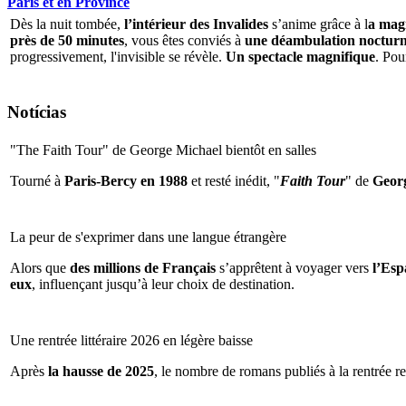
Paris et en Province
Dès la nuit tombée,
l’intérieur des Invalides
s’anime grâce à l
a magi
près de 50 minutes
, vous êtes conviés à
une déambulation nocturne 
progressivement, l'invisible se révèle.
Un spectacle magnifique
. Pou
Notícias
"The Faith Tour" de George Michael bientôt en salles
Tourné à
Paris-Bercy en 1988
et resté inédit, "
Faith Tour
" de
Geor
La peur de s'exprimer dans une langue étrangère
Alors que
des millions de Français
s’apprêtent à voyager vers
l’Espa
eux
, influençant jusqu’à leur choix de destination.
Une rentrée littéraire 2026 en légère baisse
Après
la hausse de 2025
, le nombre de romans publiés à la rentrée re