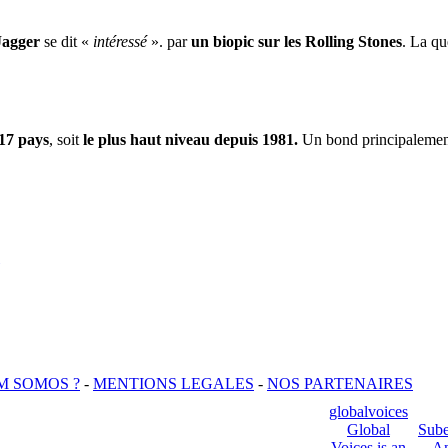
Jagger
se dit «
intéressé
». par
un biopic sur les Rolling Stones
. La qu
17 pays
, soit
le plus haut niveau depuis 1981.
Un bond principalement
M SOMOS ?
-
MENTIONS LEGALES
-
NOS PARTENAIRES
globalvoices
Global
Sube
Voices is an
An