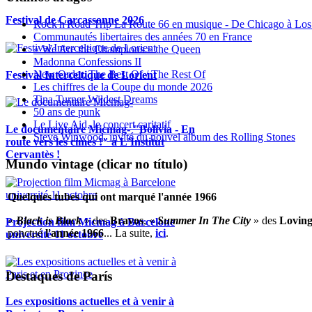
Festival de Carcassonne 2026
Rock'n'Road Trip La Route 66 en musique - De Chicago à Los
Communautés libertaires des années 70 en France
« We Are the Champions » the Queen
Madonna Confessions II
New Order, The Best Of / The Rest Of
Festival Interceltique de Lorient
Les chiffres de la Coupe du monde 2026
Tina Turner Wildest Dreams
50 ans de punk
Le Live Aid, le concert caritatif
Le documentaire Micmag- "Bolivia - En
Steve Winwood, invité du nouvel album des Rolling Stones
route vers les cimes !" à L'Institut
Cervantès !
Mundo vintage (clicar no título)
Quelques tubes qui ont marqué l'année 1966
«
Black is Black
» des
Bravos
, «
Summer In The City
» des
Loving
Projection film Micmag à Barcelone
ponctué
l'année 1966
... La suite,
ici
.
université 11 octobre
Destaques de París
Les expositions actuelles et à venir à