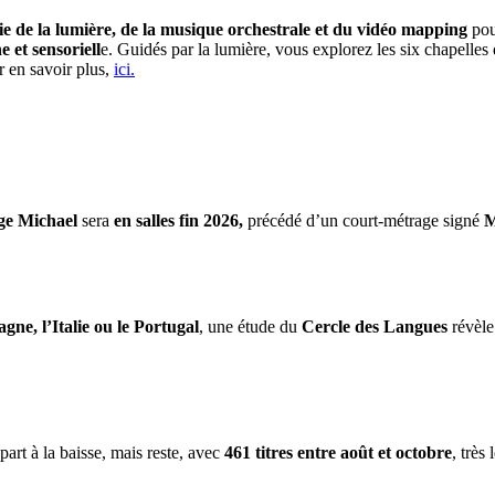
e de la lumière, de la musique orchestrale et du vidéo mapping
pou
et sensoriell
e. Guidés par la lumière, vous explorez les six chapelle
r en savoir plus,
ici.
ge Michael
sera
en salles fin 2026,
précédé d’un court-métrage signé
M
gne, l’Italie ou le Portugal
, une étude du
Cercle des Langues
révèle
part à la baisse, mais reste, avec
461 titres entre août et octobre
, très