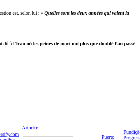
estion est, selon lui : «
Quelles sont les deux années qui valent la
 dû à l’
Iran où les peines de mort ont plus que doublé l’an passé
.
Artprice
Fundiçã
rsify.com
Puerto
Progres
 online