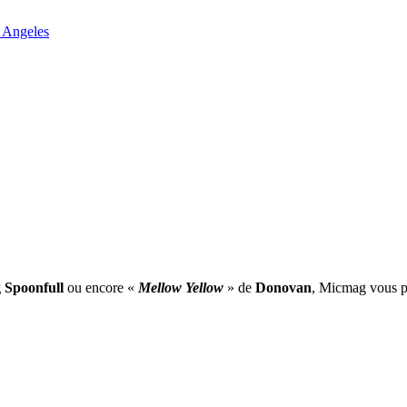
 Angeles
 Spoonfull
ou encore «
Mellow Yellow
» de
Donovan
, Micmag vous pr