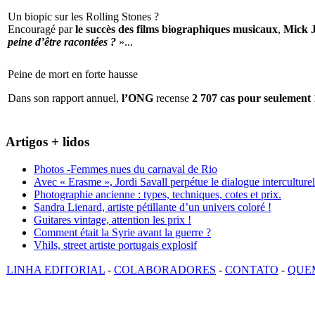
Un biopic sur les Rolling Stones ?
Encouragé par
le succès des films biographiques musicaux
,
Mick 
peine d’être racontées ?
»...
Peine de mort en forte hausse
Dans son rapport annuel,
l’ONG
recense
2 707 cas pour seulement 
Artigos + lidos
Photos -Femmes nues du carnaval de Rio
Avec « Erasme », Jordi Savall perpétue le dialogue interculturel
Photographie ancienne : types, techniques, cotes et prix.
Sandra Lienard, artiste pétillante d’un univers coloré !
Guitares vintage, attention les prix !
Comment était la Syrie avant la guerre ?
Vhils, street artiste portugais explosif
LINHA EDITORIAL
-
COLABORADORES
-
CONTATO
-
QUE