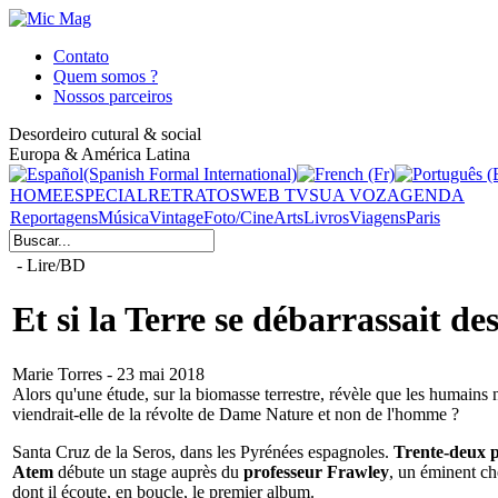
Contato
Quem somos ?
Nossos parceiros
Desordeiro cutural & social
Europa & América Latina
HOME
ESPECIAL
RETRATOS
WEB TV
SUA VOZ
AGENDA
Reportagens
Música
Vintage
Foto/Cine
Arts
Livros
Viagens
Paris
- Lire/BD
Et si la Terre se débarrassait 
Marie Torres - 23 mai 2018
Alors qu'une étude, sur la biomasse terrestre, révèle que les humain
viendrait-elle de la révolte de Dame Nature et non de l'homme ?
Santa Cruz de la Seros, dans les Pyrénées espagnoles.
Trente-deux p
Atem
débute un stage auprès du
professeur Frawley
, un éminent ch
dont il écoute, en boucle, le premier album.