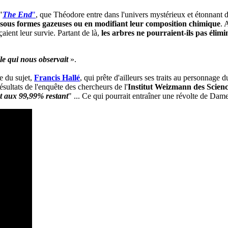
"
The End
"
, que Théodore entre dans l'univers mystérieux et étonnant d
ous formes gazeuses ou en modifiant leur composition chimique
. 
ient leur survie. Partant de là,
les arbres ne pourraient-ils pas élim
lle qui nous observait
».
te du sujet,
Francis Hallé
, qui prête d'ailleurs ses traits au personnage 
sultats de l'enquête des chercheurs de l'
Institut Weizmann des Scienc
t aux 99,99% restant
" ... Ce qui pourrait entraîner une révolte de Dame 