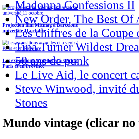
Madonna Confessions II
New Order, The Best Of 
Projection film Micmag à Barcelone
Les chiffres de la Coup
université 11 octobre
Tina Turner Wildest Dre
50 ans de punk
Les expositions actuelles et à venir à
Paris et en Province
Le Live Aid, le concert ca
Steve Winwood, invité d
Stones
Mundo vintage (clicar no t